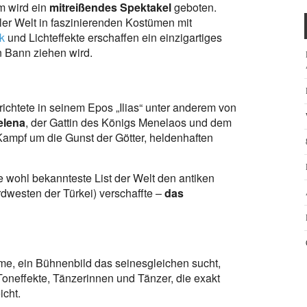
m wird ein
mitreißendes Spektakel
geboten.
er Welt in faszinierenden Kostümen mit
k
und Lichteffekte erschaffen ein einzigartiges
n Bann ziehen wird.
ichtete in seinem Epos „Ilias“ unter anderem von
elena
, der Gattin des Königs Menelaos und dem
Kampf um die Gunst der Götter, heldenhaften
 wohl bekannteste List der Welt den antiken
dwesten der Türkei) verschaffte –
das
me, ein Bühnenbild das seinesgleichen sucht,
Toneffekte, Tänzerinnen und Tänzer, die exakt
icht.