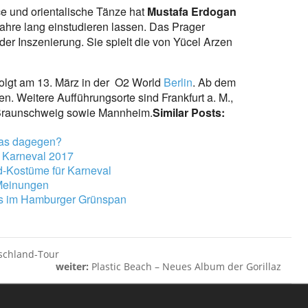
e und orientalische Tänze hat
Mustafa Erdogan
 Jahre lang einstudieren lassen. Das Prager
 der Inszenierung. Sie spielt die von Yücel Arzen
folgt am 13. März in der O2 World
Berlin
. Ab dem
n. Weitere Aufführungsorte sind Frankfurt a. M.,
 Braunschweig sowie Mannheim.
Similar Posts:
 was dagegen?
ür Karneval 2017
d-Kostüme für Karneval
 Meinungen
las im Hamburger Grünspan
schland-Tour
weiter:
Plastic Beach – Neues Album der Gorillaz