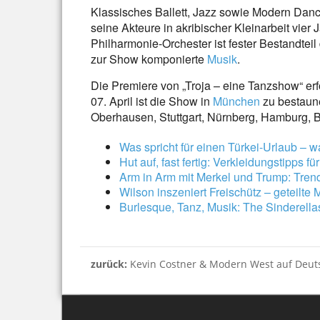
Klassisches Ballett, Jazz sowie Modern Danc
seine Akteure in akribischer Kleinarbeit vier
Philharmonie-Orchester ist fester Bestandteil
zur Show komponierte
Musik
.
Die Premiere von „Troja – eine Tanzshow“ er
07. April ist die Show in
München
zu bestaune
Oberhausen, Stuttgart, Nürnberg, Hamburg,
Was spricht für einen Türkei-Urlaub –
Hut auf, fast fertig: Verkleidungstipps f
Arm in Arm mit Merkel und Trump: Tren
Wilson inszeniert Freischütz – geteilte
Burlesque, Tanz, Musik: The Sinderel
zurück:
Kevin Costner & Modern West auf Deut