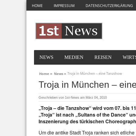
HOME
IMPRESSUM
DATENSCHUTZERKLÄRUNG
NEWS
MEDIEN
REISEN
WIRT
Troja in München – eine Tanzshow
Home »
News »
Troja in München – ein
Geschrieben von
1st-News
am März 04, 2010
„Troja – die Tanzshow“ wird vom 07. bis 11
„Troja“ ist nach „Sultans of the Dance“ und 
Inszenierung des türkischen Choreograp
Um die antike Stadt Troja ranken sich etlich