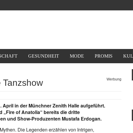
SCHAFT
GESUNDHEIT
MODE
PROMIS
KUL
Werbung
e Tanzshow
. April in der Münchner Zenith Halle aufgeführt.
„Fire of Anatolia“ bereits die dritte
hen und Show-Produzenten Mustafa Erdogan.
e Mythen. Die Legenden erzählen von Intrigen,