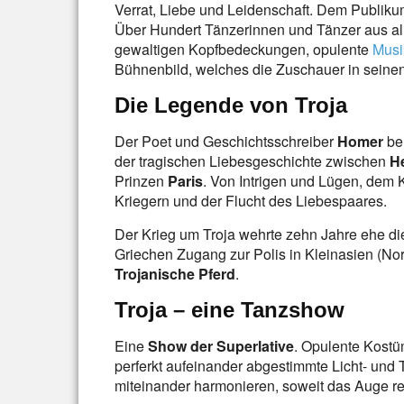
Verrat, Liebe und Leidenschaft. Dem Publiku
Über Hundert Tänzerinnen und Tänzer aus all
gewaltigen Kopfbedeckungen, opulente
Musi
Bühnenbild, welches die Zuschauer in seine
Die Legende von Troja
Der Poet und Geschichtsschreiber
Homer
ber
der tragischen Liebesgeschichte zwischen
H
Prinzen
Paris
. Von Intrigen und Lügen, dem 
Kriegern und der Flucht des Liebespaares.
Der Krieg um Troja wehrte zehn Jahre ehe die
Griechen Zugang zur Polis in Kleinasien (Nor
Trojanische Pferd
.
Troja – eine Tanzshow
Eine
Show der Superlative
. Opulente Kostü
perferkt aufeinander abgestimmte Licht- und 
miteinander harmonieren, soweit das Auge re