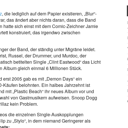
az
, die lediglich auf dem Papier existieren, „Blur“-
, das ändert aber nichts daran, dass die Band
arn hatte sich einst mit dem Comic-Zeichner Jamie
ett konstruiert, das irgendwo zwischen
ger der Band, der ständig unter Migräne leidet.
rrist, Russel, der Drummer, und Murdoc, der
atisch betitelten Single „Clint Eastwood“ das Licht
n Album gleich einmal 6 Millionen Stück.
 erst 2005 gab es mit „Demon Days“ ein
D-Käufen belohnten. Ein halbes Jahrzehnt ist
nd mit „Plastic Beach“ ihr neues Album vor und
swahl von Gastmusikern aufweisen. Snoop Dogg
llaz kein Problem.
ideos die einzelnen Single-Auskopplungen
lip zu „Stylo“, in dem niemand Geringerer als
osts: