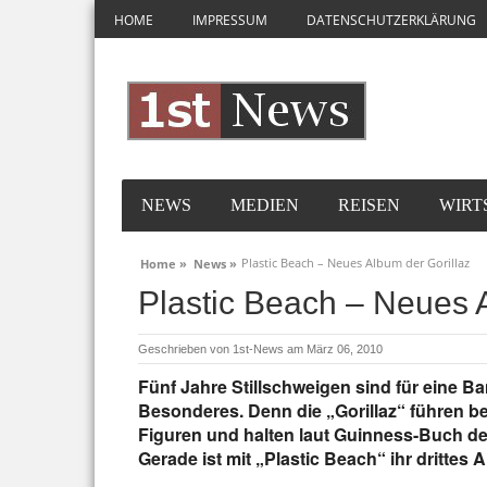
HOME
IMPRESSUM
DATENSCHUTZERKLÄRUNG
NEWS
MEDIEN
REISEN
WIRT
Plastic Beach – Neues Album der Gorillaz
Home »
News »
Plastic Beach – Neues 
Geschrieben von
1st-News
am März 06, 2010
Fünf Jahre Stillschweigen sind für eine Ba
Besonderes. Denn die „Gorillaz“ führen be
Figuren und halten laut Guinness-Buch den 
Gerade ist mit „Plastic Beach“ ihr drittes