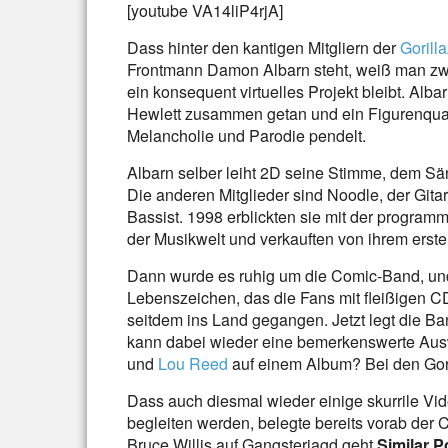
[youtube VA14liP4rjA]
Dass hinter den kantigen Mitgliern der
Gorill
Frontmann Damon Albarn steht, weiß man zwar
ein konsequent virtuelles Projekt bleibt. Alb
Hewlett zusammen getan und ein Figurenquart
Melancholie und Parodie pendelt.
Albarn selber leiht 2D seine Stimme, dem Sän
Die anderen Mitglieder sind Noodle, der Gita
Bassist. 1998 erblickten sie mit der programm
der Musikwelt und verkauften von ihrem erste
Dann wurde es ruhig um die Comic-Band, und
Lebenszeichen, das die Fans mit fleißigen C
seitdem ins Land gegangen. Jetzt legt die Ba
kann dabei wieder eine bemerkenswerte Au
und
Lou Reed
auf einem Album? Bei den Gori
Dass auch diesmal wieder einige skurrile V
begleiten werden, belegte bereits vorab der C
Bruce Willis auf Gangsterjagd geht.
Similar P