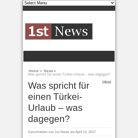
Home »
News »
Was spricht für einen Türkei-Urlaub – was dagegen?
(dpa)
Was spricht für
einen Türkei-
Urlaub – was
dagegen?
Geschrieben von
1st-News
am April 13, 2017