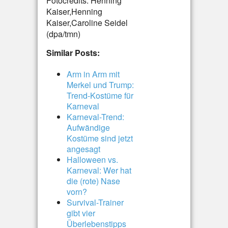
Fotocredits: Henning
Kaiser,Henning
Kaiser,Caroline Seidel
(dpa/tmn)
Similar Posts:
Arm in Arm mit
Merkel und Trump:
Trend-Kostüme für
Karneval
Karneval-Trend:
Aufwändige
Kostüme sind jetzt
angesagt
Halloween vs.
Karneval: Wer hat
die (rote) Nase
vorn?
Survival-Trainer
gibt vier
Überlebenstipps