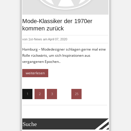
Mode-Klassiker der 1970er
kommen zurück
von
1st-News
am April 07, 2020
Hamburg – Modedesigner schlagen gerne mal eine
Rolle rückwärts, um sich Inspirationen aus
vergangenen Epochen..
weiterlesen
1
2
3
…
25
Suche