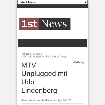
Home »
News »
MTV Unplugged mit Udo Lindenberg
Werbung
MTV
Unplugged mit
Udo
Lindenberg
Geschrieben von
1st-News
am April 06, 2011