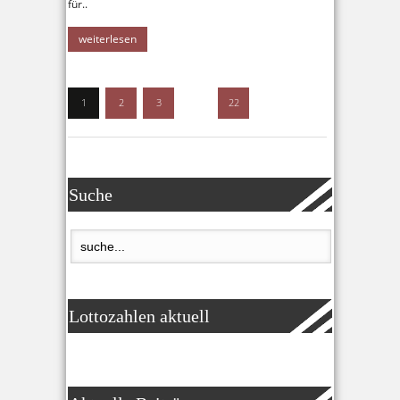
für..
weiterlesen
1
2
3
…
22
Suche
Lottozahlen aktuell