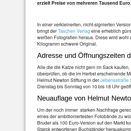
erzielt Preise von mehreren Tausend Euro
In einer verkleinerten, nicht-signierten Version
bringt der
Taschen Verlag
eine erheblich güns
weißen Fotografien heraus. Diese wird wohl a
Kilogramm schwere Original.
Adresse und Öffnungszeiten d
Alle die die Katze nicht gern im Sack kaufen
überprüfen, ob die im Herbst erscheinende M
Helmut Newton Stiftung in der
Jebensstraße 
Dienstag bis Sonntag von 10 bis 18 Uhr geöff
Neuauflage von Helmut Newt
Um der noch immer starken Nachfrage gerec
eines der ambitioniertesten Fotobände zu wür
Bruder als 100 Euro-Version auf den Markt k
Starck entworfenen Buchständer herauskomme