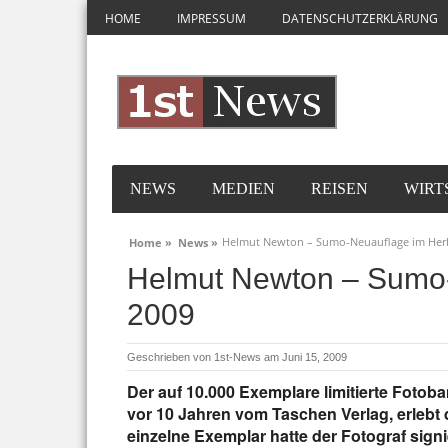
HOME
IMPRESSUM
DATENSCHUTZERKLÄRUNG
NEWS
MEDIEN
REISEN
WIRT
Helmut Newton – Sumo-Neuauflage im Her
Home »
News »
Helmut Newton – Sumo-
2009
Geschrieben von
1st-News
am Juni 15, 2009
Der auf 10.000 Exemplare limitierte Fot
vor 10 Jahren vom Taschen Verlag, erlebt 
einzelne Exemplar hatte der Fotograf signi