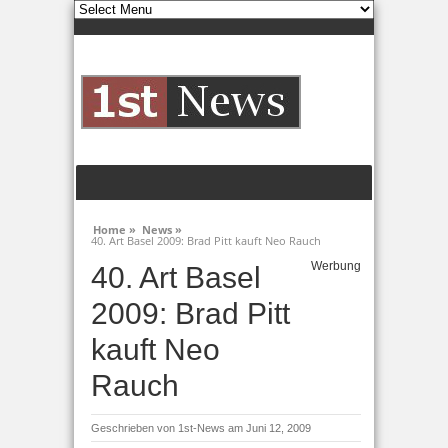
Home »
News »
40. Art Basel 2009: Brad Pitt kauft Neo Rauch
Werbung
40. Art Basel
2009: Brad Pitt
kauft Neo
Rauch
Geschrieben von
1st-News
am Juni 12, 2009