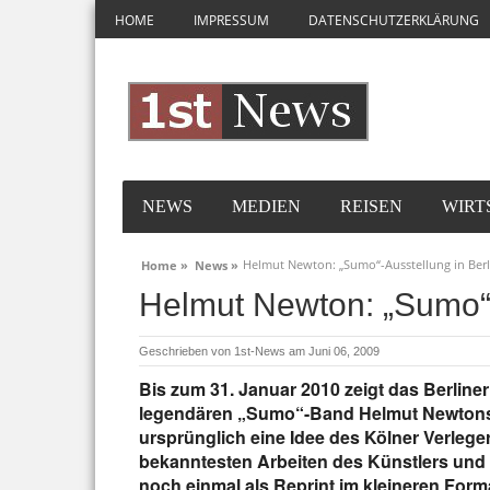
HOME
IMPRESSUM
DATENSCHUTZERKLÄRUNG
NEWS
MEDIEN
REISEN
WIRT
Helmut Newton: „Sumo“-Ausstellung in Berl
Home »
News »
Helmut Newton: „Sumo“-
Geschrieben von
1st-News
am Juni 06, 2009
Bis zum 31. Januar 2010 zeigt das Berline
legendären „Sumo“-Band Helmut Newtons.
ursprünglich eine Idee des Kölner Verleger
bekanntesten Arbeiten des Künstlers und e
noch einmal als Reprint im kleineren Form