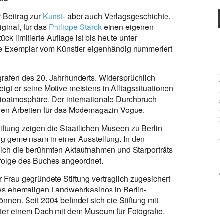
r Beitrag zur
Kunst
- aber auch Verlagsgeschichte.
ginal, für das
Philippe Starck
einen eigenen
ck limitierte Auflage ist bis heute unter
e Exemplar vom Künstler eigenhändig nummeriert
grafen des 20. Jahrhunderts. Widersprüchlich
igt er seine Motive meistens in Alltagssituationen
udioatmosphäre. Der internationale Durchbruch
nden Arbeiten für das Modemagazin Vogue.
ftung zeigen die Staatlichen Museen zu Berlin
g gemeinsam in einer Ausstellung. In den
ich die berühmten Aktaufnahmen und Starporträts
folge des Buches angeordnet.
 Frau gegründete Stiftung vertraglich zugesichert
s ehemaligen Landwehrkasinos in Berlin-
nnen. Seit 2004 befindet sich die Stiftung mit
er einem Dach mit dem Museum für Fotografie.