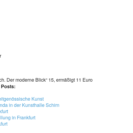
r
ch. Der moderne Blick“ 15, ermäßigt 11 Euro
 Posts:
zeitgenössische Kunst
nda in der Kunsthalle Schirn
furt
lung in Frankfurt
furt