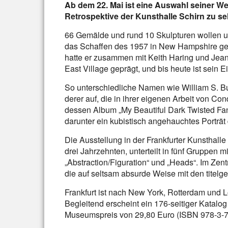
Ab dem 22. Mai ist eine Auswahl seiner 
Retrospektive der Kunsthalle Schirn zu se
66 Gemälde und rund 10 Skulpturen wollen unt
das Schaffen des 1957 in New Hampshire ge
hatte er zusammen mit Keith Haring und Jea
East Village geprägt, und bis heute ist sein 
So unterschiedliche Namen wie William S. B
derer auf, die in ihrer eigenen Arbeit von Co
dessen Album „My Beautiful Dark Twisted Fant
darunter ein kubistisch angehauchtes Porträt
Die Ausstellung in der Frankfurter Kunsthalle
drei Jahrzehnten, unterteilt in fünf Gruppen mi
„Abstraction/Figuration“ und „Heads“. Im Z
die auf seltsam absurde Weise mit den tite
Frankfurt ist nach New York, Rotterdam und L
Begleitend erscheint ein 176-seitiger Katalo
Museumspreis von 29,80 Euro (ISBN 978-3-7