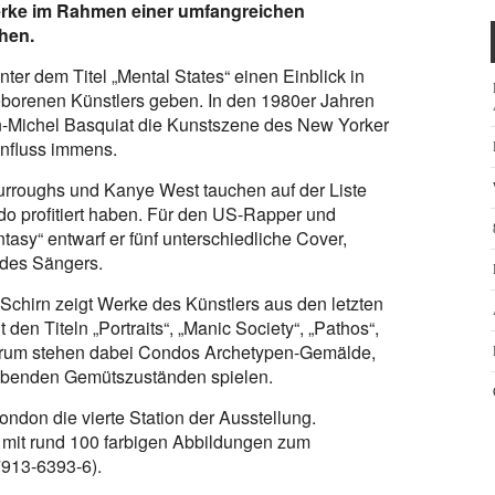
Werke im Rahmen einer umfangreichen
hen.
er dem Titel „Mental States“ einen Einblick in
borenen Künstlers geben. In den 1980er Jahren
n-Michel Basquiat die Kunstszene des New Yorker
Einfluss immens.
urroughs und Kanye West tauchen auf der Liste
ndo profitiert haben. Für den US-Rapper und
asy“ entwarf er fünf unterschiedliche Cover,
 des Sängers.
 Schirn zeigt Werke des Künstlers aus den letzten
t den Titeln „Portraits“, „Manic Society“, „Pathos“,
entrum stehen dabei Condos Archetypen-Gemälde,
lgebenden Gemütszuständen spielen.
ondon die vierte Station der Ausstellung.
g mit rund 100 farbigen Abbildungen zum
913-6393-6).