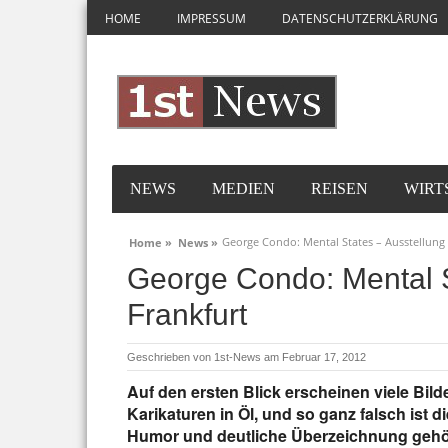
HOME
IMPRESSUM
DATENSCHUTZERKLÄRUNG
NEWS
MEDIEN
REISEN
WIRT
George Condo: Mental States – Ausstellung 
Home »
News »
George Condo: Mental S
Frankfurt
Geschrieben von
1st-News
am Februar 17, 2012
Auf den ersten Blick erscheinen viele Bil
Karikaturen in Öl, und so ganz falsch ist 
Humor und deutliche Überzeichnung gehö