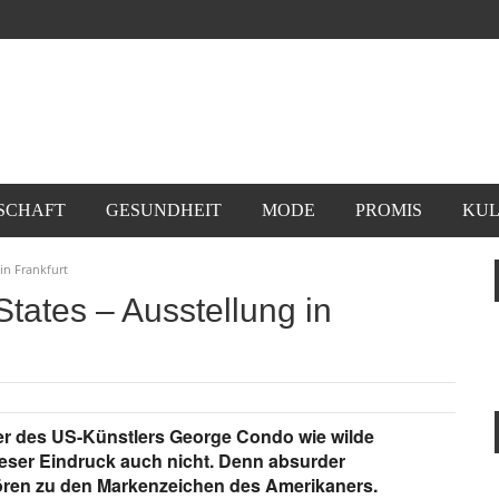
SCHAFT
GESUNDHEIT
MODE
PROMIS
KUL
in Frankfurt
tates – Ausstellung in
der des US-Künstlers George Condo wie wilde
dieser Eindruck auch nicht. Denn absurder
ren zu den Markenzeichen des Amerikaners.