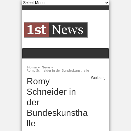
Home »
News »
Romy Schneider in der Bundeskunsthalle
Werbung
Romy
Schneider in
der
Bundeskunstha
lle