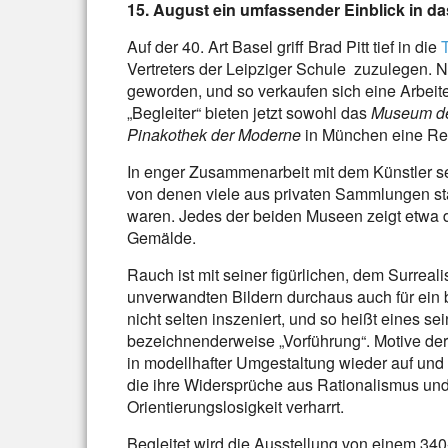
15. August ein umfassender Einblick in 
Auf der 40. Art Basel griff Brad Pitt tief in die
Vertreters der Leipziger Schule zuzulegen. N
geworden, und so verkaufen sich eine Arbeite
„Begleiter“ bieten jetzt sowohl das
Museum de
Pinakothek der Moderne
in München eine Retr
In enger Zusammenarbeit mit dem Künstler 
von denen viele aus privaten Sammlungen sta
waren. Jedes der beiden Museen zeigt etwa d
Gemälde.
Rauch ist mit seiner figürlichen, dem Surre
unverwandten Bildern durchaus auch für ein b
nicht selten inszeniert, und so heißt eines 
bezeichnenderweise „Vorführung“. Motive de
in modellhafter Umgestaltung wieder auf und
die ihre Widersprüche aus Rationalismus und 
Orientierungslosigkeit verharrt.
Begleitet wird die Ausstellung von einem 340