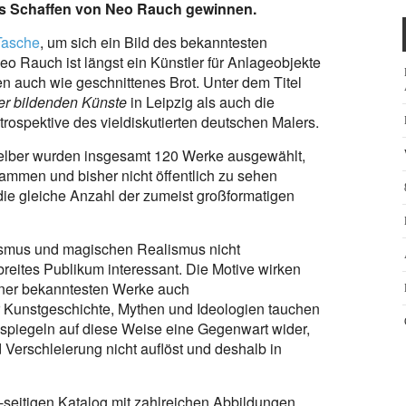
das Schaffen von Neo Rauch gewinnen.
Tasche
, um sich ein Bild des bekanntesten
eo Rauch ist längst ein Künstler für Anlageobjekte
n auch wie geschnittenes Brot. Unter dem Titel
r bildenden Künste
in Leipzig als auch die
ospektive des vieldiskutierten deutschen Malers.
selber wurden insgesamt 120 Werke ausgewählt,
mmen und bisher nicht öffentlich zu sehen
ie gleiche Anzahl der zumeist großformatigen
alismus und magischen Realismus nicht
reites Publikum interessant. Die Motive wirken
seiner bekanntesten Werke auch
r Kunstgeschichte, Mythen und Ideologien tauchen
 spiegeln auf diese Weise eine Gegenwart wider,
Verschleierung nicht auflöst und deshalb in
-seitigen Katalog mit zahlreichen Abbildungen