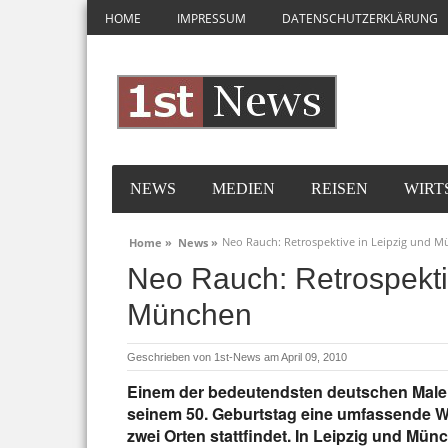
HOME
IMPRESSUM
DATENSCHUTZERKLÄRUNG
NEWS
MEDIEN
REISEN
WIRT
Neo Rauch: Retrospektive in Leipzig und 
Home »
News »
Neo Rauch: Retrospekti
München
Geschrieben von
1st-News
am April 09, 2010
Einem der bedeutendsten deutschen Maler
seinem 50. Geburtstag eine umfassende W
zwei Orten stattfindet. In Leipzig und Münc