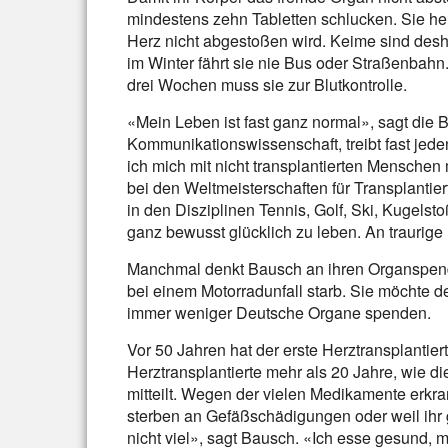
mindestens zehn Tabletten schlucken. Sie h
Herz nicht abgestoßen wird. Keime sind desh
im Winter fährt sie nie Bus oder Straßenbah
drei Wochen muss sie zur Blutkontrolle.
«Mein Leben ist fast ganz normal», sagt die B
Kommunikationswissenschaft, treibt fast jeden
ich mich mit nicht transplantierten Menschen
bei den Weltmeisterschaften für Transplantie
in den Disziplinen Tennis, Golf, Ski, Kugels
ganz bewusst glücklich zu leben. An traurige
Manchmal denkt Bausch an ihren Organspend
bei einem Motorradunfall starb. Sie möchte de
immer weniger Deutsche Organe spenden.
Vor 50 Jahren hat der erste Herztransplantier
Herztransplantierte mehr als 20 Jahre, wie d
mitteilt. Wegen der vielen Medikamente erkra
sterben an Gefäßschädigungen oder weil ihr
nicht viel», sagt Bausch. «Ich esse gesund,