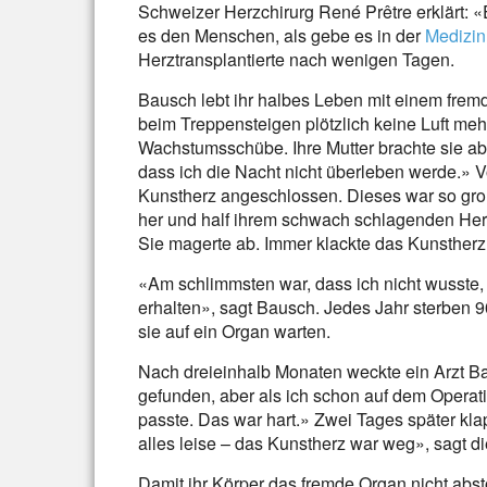
Schweizer Herzchirurg René Prêtre erklärt: «
es den Menschen, als gebe es in der
Medizin
Herztransplantierte nach wenigen Tagen.
Bausch lebt ihr halbes Leben mit einem fremd
beim Treppensteigen plötzlich keine Luft mehr 
Wachstumsschübe. Ihre Mutter brachte sie ab
dass ich die Nacht nicht überleben werde.» V
Kunstherz angeschlossen. Dieses war so gro
her und half ihrem schwach schlagenden He
Sie magerte ab. Immer klackte das Kunstherz
«Am schlimmsten war, dass ich nicht wusste,
erhalten», sagt Bausch. Jedes Jahr sterben
sie auf ein Organ warten.
Nach dreieinhalb Monaten weckte ein Arzt Ba
gefunden, aber als ich schon auf dem Operatio
passte. Das war hart.» Zwei Tages später kla
alles leise – das Kunstherz war weg», sagt di
Damit ihr Körper das fremde Organ nicht abst