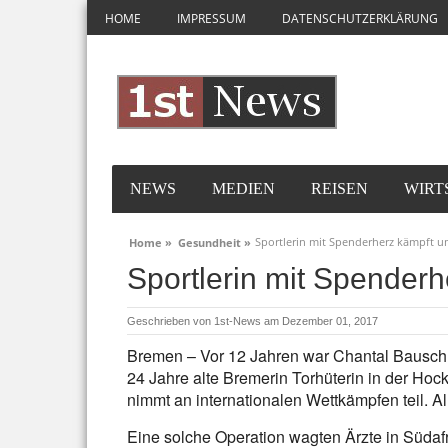
HOME
IMPRESSUM
DATENSCHUTZERKLÄRUNG
NEWS
MEDIEN
REISEN
WIRT
Sportlerin mit Spenderherz kämpft u
Home »
Gesundheit »
Sportlerin mit Spender
Geschrieben von
1st-News
am Dezember 01, 2017
Bremen – Vor 12 Jahren war Chantal Bausch 
24 Jahre alte Bremerin Torhüterin in der Hocke
nimmt an internationalen Wettkämpfen teil. 
Eine solche Operation wagten Ärzte in Südaf