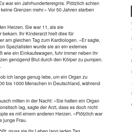
Es war ein Jahrhundertereignis. Plötzlich schien
keine Grenzen mehr.» Vor 50 Jahren starben
en Herzen. Sie war 11, als sie
bekam. Ihr Kinderarzt hielt dies für
er am gleichen Tag zum Kardiologen. «Er sagte,
on Spezialisten wurde sie an ein externes
ß wie ein Einkaufswagen, fuhr immer neben ihr
rzen genügend Blut durch den Körper zu pumpen.
.
 ob ich lange genug lebe, um ein Organ zu
 900 bis 1000 Menschen in Deutschland, während
usch mitten in der Nacht: «Sie hatten ein Organ
nstisch lag, sagte der Arzt, dass es doch nicht
ppte es mit einem anderen Herzen. «Plötzlich war
e junge Frau.
ößt, muss sie ihr Leben lang jeden Tag