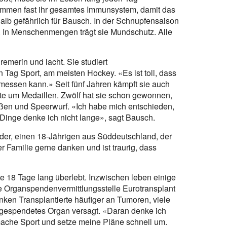
emmen fast ihr gesamtes Immunsystem, damit das
alb gefährlich für Bausch. In der Schnupfensaison
n. In Menschenmengen trägt sie Mundschutz. Alle
remerin und lacht. Sie studiert
 Tag Sport, am meisten Hockey. «Es ist toll, dass
 messen kann.» Seit fünf Jahren kämpft sie auch
rte um Medaillen. Zwölf hat sie schon gewonnen,
toßen und Speerwurf. «Ich habe mich entschieden,
 Dinge denke ich nicht lange», sagt Bausch.
er, einen 18-Jährigen aus Süddeutschland, der
r Familie gerne danken und ist traurig, dass
te 18 Tage lang überlebt. Inzwischen leben einige
ie Organspendenvermittlungsstelle Eurotransplant
nken Transplantierte häufiger an Tumoren, viele
 gespendetes Organ versagt. «Daran denke ich
 mache Sport und setze meine Pläne schnell um.