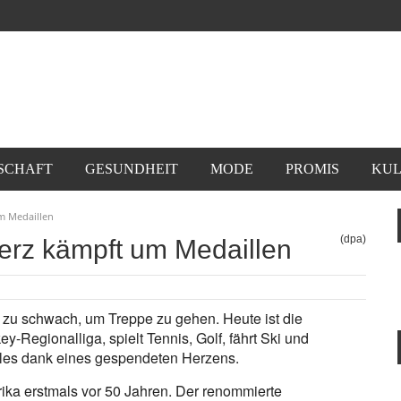
SCHAFT
GESUNDHEIT
MODE
PROMIS
KUL
m Medaillen
(dpa)
herz kämpft um Medaillen
zu schwach, um Treppe zu gehen. Heute ist die
y-Regionalliga, spielt Tennis, Golf, fährt Ski und
Alles dank eines gespendeten Herzens.
rika erstmals vor 50 Jahren. Der renommierte