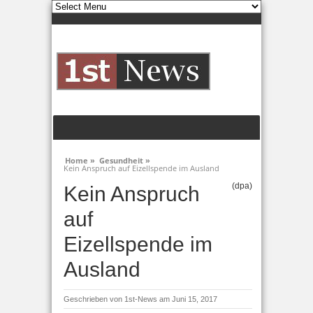
Home »
Gesundheit »
Kein Anspruch auf Eizellspende im Ausland
(dpa)
Kein Anspruch
auf
Eizellspende im
Ausland
Geschrieben von
1st-News
am Juni 15, 2017