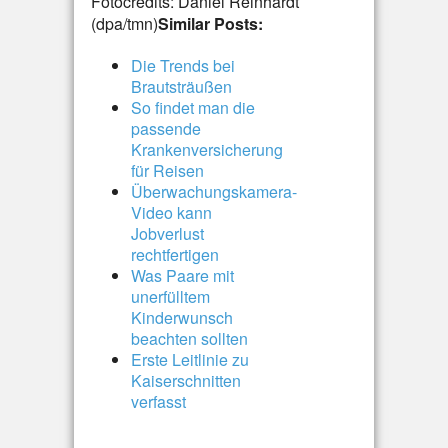
Fotocredits: Daniel Reinhardt
(dpa/tmn)
Similar Posts:
Die Trends bei
Brautsträußen
So findet man die
passende
Krankenversicherung
für Reisen
Überwachungskamera-
Video kann
Jobverlust
rechtfertigen
Was Paare mit
unerfülltem
Kinderwunsch
beachten sollten
Erste Leitlinie zu
Kaiserschnitten
verfasst