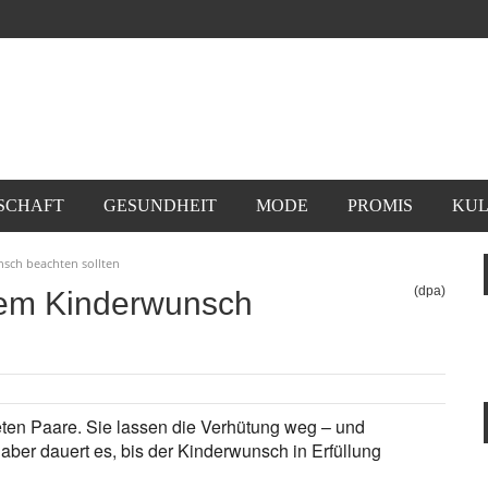
SCHAFT
GESUNDHEIT
MODE
PROMIS
KUL
sch beachten sollten
(dpa)
tem Kinderwunsch
ten Paare. Sie lassen die Verhütung weg – und
 aber dauert es, bis der Kinderwunsch in Erfüllung