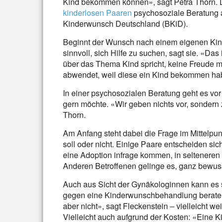
Kind bekommen können», sagt Petra Thorn. Di
kinderlosen Paaren
psychosoziale Beratung a
Kinderwunsch Deutschland (BKiD).
Beginnt der Wunsch nach einem eigenen Kind
sinnvoll, sich Hilfe zu suchen, sagt sie. «Das
über das Thema Kind spricht, keine Freude 
abwendet, weil diese ein Kind bekommen ha
In einer psychosozialen Beratung geht es vor
gern möchte. «Wir geben nichts vor, sondern z
Thorn.
Am Anfang steht dabei die Frage im Mittelp
soll oder nicht. Einige Paare entscheiden s
eine Adoption infrage kommen, in selteneren
Anderen Betroffenen gelinge es, ganz bewuss
Auch aus Sicht der Gynäkologinnen kann es si
gegen eine Kinderwunschbehandlung beraten
aber nicht», sagt Fleckenstein – vielleicht 
Vielleicht auch aufgrund der Kosten: «Eine