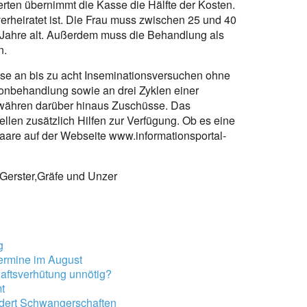
herten übernimmt die Kasse die Hälfte der Kosten.
verheiratet ist. Die Frau muss zwischen 25 und 40
 Jahre alt. Außerdem muss die Behandlung als
n.
 Kasse an bis zu acht Inseminationsversuchen ohne
nbehandlung sowie an drei Zyklen einer
währen darüber hinaus Zuschüsse. Das
llen zusätzlich Hilfen zur Verfügung. Ob es eine
n Paare auf der Webseite www.informationsportal-
 Gerster,Gräfe und Unzer
g
ermine im August
aftsverhütung unnötig?
t
dert Schwangerschaften