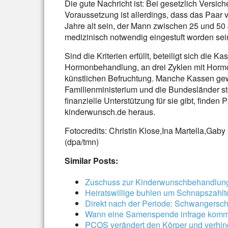
Die gute Nachricht ist: Bei gesetzlich Versic
Voraussetzung ist allerdings, dass das Paar 
Jahre alt sein, der Mann zwischen 25 und 50
medizinisch notwendig eingestuft worden sei
Sind die Kriterien erfüllt, beteiligt sich die
Hormonbehandlung, an drei Zyklen mit Hormo
künstlichen Befruchtung. Manche Kassen ge
Familienministerium und die Bundesländer ste
finanzielle Unterstützung für sie gibt, finde
kinderwunsch.de heraus.
Fotocredits: Christin Klose,Ina Martella,Gaby
(dpa/tmn)
Similar Posts:
Zuschuss zur Kinderwunschbehandlun
Heiratswillige buhlen um Schnapszahlt
Direkt nach der Periode: Schwangersch
Wann eine Samenspende infrage komm
PCOS verändert den Körper und verhin