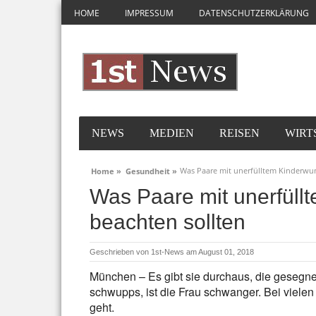
HOME
IMPRESSUM
DATENSCHUTZERKLÄRUNG
NEWS
MEDIEN
REISEN
WIRT
Was Paare mit unerfülltem Kinderwun
Home »
Gesundheit »
Was Paare mit unerfüll
beachten sollten
Geschrieben von
1st-News
am August 01, 2018
München – Es gibt sie durchaus, die gesegne
schwupps, ist die Frau schwanger. Bei vielen
geht.