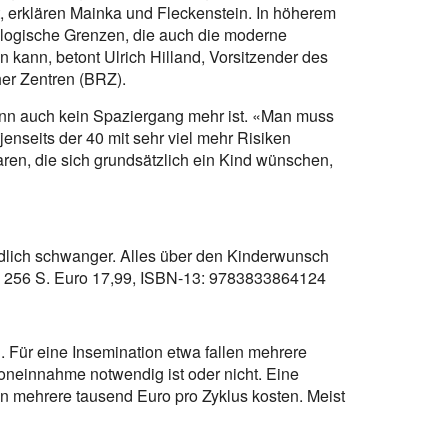
t, erklären Mainka und Fleckenstein. In höherem
ologische Grenzen, die auch die moderne
 kann, betont Ulrich Hilland, Vorsitzender des
er Zentren (BRZ).
nn auch kein Spaziergang mehr ist. «Man muss
nseits der 40 mit sehr viel mehr Risiken
aren, die sich grundsätzlich ein Kind wünschen,
dlich schwanger. Alles über den Kinderwunsch
. 256 S. Euro 17,99, ISBN-13: 9783833864124
 Für eine Insemination etwa fallen mehrere
oneinnahme notwendig ist oder nicht. Eine
en mehrere tausend Euro pro Zyklus kosten. Meist