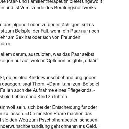
e Paar- und Familientherapeutin bietet ungewollt
n und ist Vorsitzende des Beratungsnetzwerks
 das eigene Leben zu beeinträchtigen, sei es
 ist zum Beispiel der Fall, wenn ein Paar nur noch
mehr am Sex hat oder sich von Freunden
ben.»
 allem darum, auszuloten, was das Paar selbst
eigen nur auf, welche Optionen es gibt», erklärt
unkt, ob es eine Kinderwunschbehandlung geben
ich dagegen, sagt Thorn. «Dann kann zum Beispiel
 Fällen auch die Aufnahme eines Pflegekinds.»
t ein Leben ohne Kind zu führen.
nnvoll sein, sich bei der Entscheidung für oder
 zu lassen. «Die meisten Paare machen das
weil sie den Weg zum Psychotherapeuten scheuen.
 Kinderwunschbehandlung geht ohnehin ins Geld.»