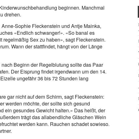
eine Kinderwunschbehandlung beginnen. Manchmal
zu drehen.
en Anne-Sophie Fleckenstein und Antje Mainka,
uches «Endlich schwanger!». «So banal es
eit regelmäßig Sex zu haben», sagt Fleckenstein.
rum. Wann der stattfindet, hängt von der Länge
ag nach Beginn der Regelblutung sollte das Paar
afen. Der Eisprung findet irgendwann um den 14.
Eizelle ungefähr 36 bis 72 Stunden lang
re gar nicht auf dem Schirm, sagt Fleckenstein:
er werden möchte, der sollte sich gesund
und ein gesundes Gewicht halten.» Das heißt, der
Außerdem trägt das allabendliche Gläschen Wein
 befruchtet werden kann. Rauchen schadet sowieso.
rtner.