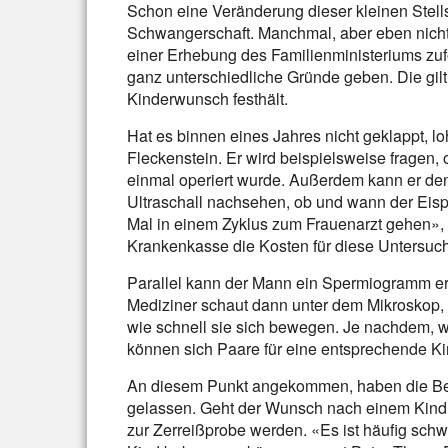
Schon eine Veränderung dieser kleinen Stell
Schwangerschaft. Manchmal, aber eben nicht 
einer Erhebung des Familienministeriums zufo
ganz unterschiedliche Gründe geben. Die gil
Kinderwunsch festhält.
Hat es binnen eines Jahres nicht geklappt, l
Fleckenstein. Er wird beispielsweise fragen,
einmal operiert wurde. Außerdem kann er den
Ultraschall nachsehen, ob und wann der Eispr
Mal in einem Zyklus zum Frauenarzt gehen», 
Krankenkasse die Kosten für diese Untersuch
Parallel kann der Mann ein Spermiogramm erst
Mediziner schaut dann unter dem Mikroskop, 
wie schnell sie sich bewegen. Je nachdem, w
können sich Paare für eine entsprechende 
An diesem Punkt angekommen, haben die Betr
gelassen. Geht der Wunsch nach einem Kind vo
zur Zerreißprobe werden. «Es ist häufig schw