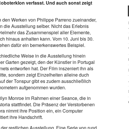
oboterklon verfasst. Und auch sonst zeigt
in den Werken von Philippe Parreno zueinander,
n die Ausstellung selber. Nicht das Erlebnis
n vielmehr das Zusammenspiel aller Elemente,
h hinaus anhalten kann. Vom 10. Juni bis 30.
ehen dafür ein bemerkenswertes Beispiel.
chiedliche Weise in die Ausstellung hinein
zer Garten gezeigt, den der Künstler in Portugal
ts entworfen hat. Der Film inszeniert ihn als
te, sondern zeigt Einzelheiten alleine duch
 der Tonspur gibt es zudem ausschließlich
ismometern aufgenommen wurden.
rilyn Monroe im Rahmen einer Seance, die in
toria stattfindet. Die Präsenz der Verstorbenen
era nimmt ihre Position ein, ein Computer
iert ihre Handschrift.
 der restlichen Ausstellung. Eine Serie von rund