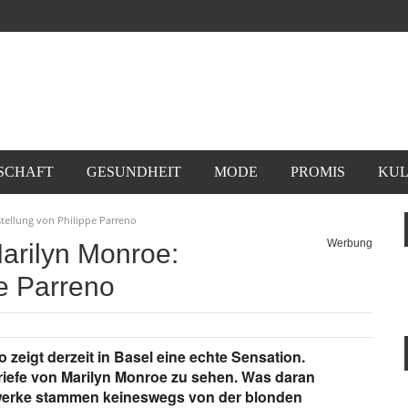
SCHAFT
GESUNDHEIT
MODE
PROMIS
KUL
tellung von Philippe Parreno
Werbung
arilyn Monroe:
pe Parreno
 zeigt derzeit in Basel eine echte Sensation.
Briefe von Marilyn Monroe zu sehen. Was daran
ftwerke stammen keineswegs von der blonden