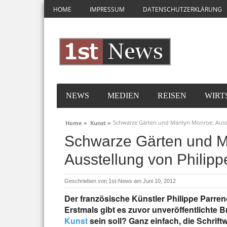
HOME
IMPRESSUM
DATENSCHUTZERKLÄRUNG
NEWS
MEDIEN
REISEN
WIRT
Schwarze Gärten und Marilyn Monroe: Auss
Home »
Kunst »
Schwarze Gärten und M
Ausstellung von Philip
Geschrieben von
1st-News
am Juni 10, 2012
Der französische Künstler Philippe Parreno
Erstmals gibt es zuvor unveröffentlichte 
Kunst
sein soll? Ganz einfach, die Schri