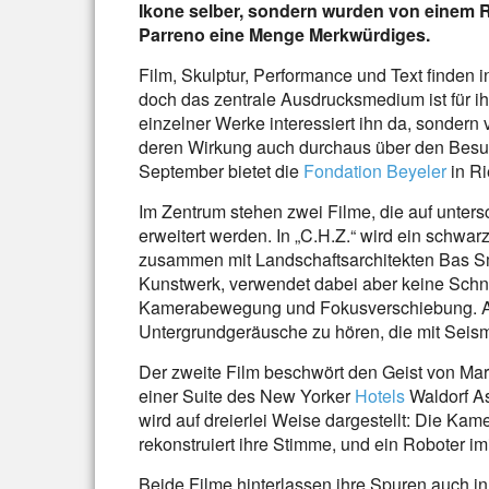
Ikone selber, sondern wurden von einem R
Parreno eine Menge Merkwürdiges.
Film, Skulptur, Performance und Text finden 
doch das zentrale Ausdrucksmedium ist für ih
einzelner Werke interessiert ihn da, sonder
deren Wirkung auch durchaus über den Besuc
September bietet die
Fondation Beyeler
in Ri
Im Zentrum stehen zwei Filme, die auf unters
erweitert werden. In „C.H.Z.“ wird ein schwar
zusammen mit Landschaftsarchitekten Bas Sme
Kunstwerk, verwendet dabei aber keine Schnit
Kamerabewegung und Fokusverschiebung. Auf
Untergrundgeräusche zu hören, die mit Se
Der zweite Film beschwört den Geist von Ma
einer Suite des New Yorker
Hotels
Waldorf As
wird auf dreierlei Weise dargestellt: Die Kam
rekonstruiert ihre Stimme, und ein Roboter imit
Beide Filme hinterlassen ihre Spuren auch in