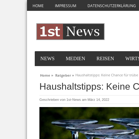
HOME
IMPRESSUM
DATENSCHUTZERKLÄRUNG
NEWS
MEDIEN
REISEN
WIRT
Haushaltstipps: Keine Chance für trübe
Home »
Ratgeber »
Haushaltstipps: Keine C
Geschrieben von
1st-News
am März 14, 2022