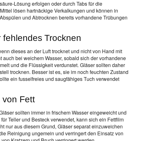
nsäure-Lösung erfolgen oder durch Tabs für die
Mittel lösen hartnäckige Verkalkungen und können in
 Abspülen und Abtrocknen bereits vorhandene Trübungen
r fehlendes Trocknen
enn dieses an der Luft trocknet und nicht von Hand mit
ht auch bei weichem Wasser, sobald sich der vorhandene
lt und die Flüssigkeit verdunstet. Gläser sollten daher
tell trocknen. Besser ist es, sie im noch feuchten Zustand
sollte ein fusselfreies und saugfähiges Tuch verwendet
 von Fett
läser sollten immer in frischem Wasser eingeweicht und
ür Teller und Besteck verwendet, kann sich ein Fettfilm
icht nur aus diesem Grund, Gläser separat einzuweichen
 die Reinigung ungemein und verringert den Einsatz von
 von Kratzern und Bruch verringert werden.