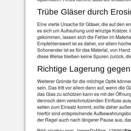
Trübe Gläser durch Erosi
Eine vierte Ursache für Gläser, die auf den er
es sich um Aufrauhung und winzige Kratzer. 
gekommen, lassen sich die Fehler im Materia
Empfehlenswert ist es daher, vor allem hochwe
Schonender ist es für das Material, von Hand
diese Weise bleiben keine Spuren zurück, d
Richtige Lagerung gegen
Weiterer Gründe für die milchige Optik könn
sein. Das tritt vor allem dann auf, wenn die 
das Glas zu schützen kann es mit der Öffnung
dennoch dem verschmutzenden Einfluss aus
selten zum Einsatz kommt, sollte daher auße
hierfür sind entsprechende Aufbewahrungsbox
der Regel auch nach längerer Pause aus, das
Bild: pixabay.com, JamesDeMers, 176991
Sim