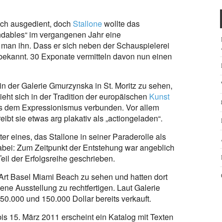
ich ausgedient, doch
Stallone
wollte das
ndables“ im vergangenen Jahr eine
 man ihn. Dass er sich neben der Schauspielerei
unbekannt. 30 Exponate vermitteln davon nun einen
 in der Galerie Gmurzynska in St. Moritz zu sehen,
eht sich in der Tradition der europäischen
Kunst
rs dem Expressionismus verbunden. Vor allem
eibt sie etwas arg plakativ als „actiongeladen“.
ter eines, das Stallone in seiner Paraderolle als
bei: Zum Zeitpunkt der Entstehung war angeblich
il der Erfolgsreihe geschrieben.
Art Basel Miami Beach zu sehen und hatten dort
ene Ausstellung zu rechtfertigen. Laut Galerie
50.000 und 150.000 Dollar bereits verkauft.
is 15. März 2011 erscheint ein Katalog mit Texten