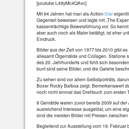
[youtube L49yMc4QAvc]
Mit 64 Jahren hat man als Action-
Star
eigentl
Gegenteil beweisen und legte mit „The Expe
kassenträchtige Beweisführung vor. So kennt
aber auch noch als Maler betätigt, ist eher 
Eindruck.
Bilder aus der Zeit von 1977 bis 2010 gibt es
allesamt Ölgemälde und Collagen. Stallone si
des 20. Jahrhunderts und fühlt sich besonde
bunt sind seine Bilder, und die Galerie beschr
Zu sehen sind vor allem Selbstporträts, darun
Boxer Rocky Balboa zeigt. Bemerkenswert da
noch nicht einmal das Drehbuch zum ersten Te
8 Gemälde waren zuvor bereits 2009 auf der 
ausreichend Interesse ausgelöst, um eine eig
sind die meisten Bilder mit Preisen zwischen 
Begleitend zur Ausstellung vom 19. Februar b