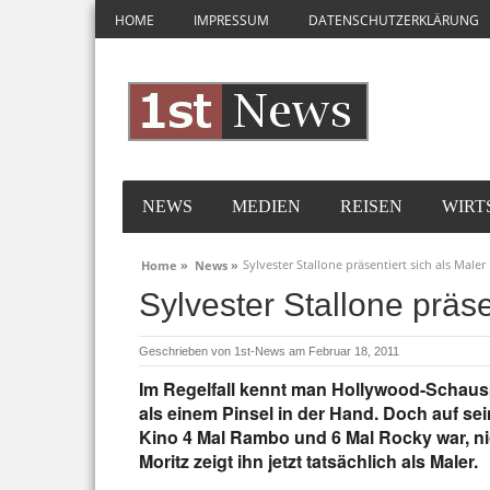
HOME
IMPRESSUM
DATENSCHUTZERKLÄRUNG
NEWS
MEDIEN
REISEN
WIRT
Sylvester Stallone präsentiert sich als Maler
Home »
News »
Sylvester Stallone präse
Geschrieben von
1st-News
am Februar 18, 2011
Im Regelfall kennt man Hollywood-Schauspi
als einem Pinsel in der Hand. Doch auf se
Kino 4 Mal Rambo und 6 Mal Rocky war, nic
Moritz zeigt ihn jetzt tatsächlich als Maler.