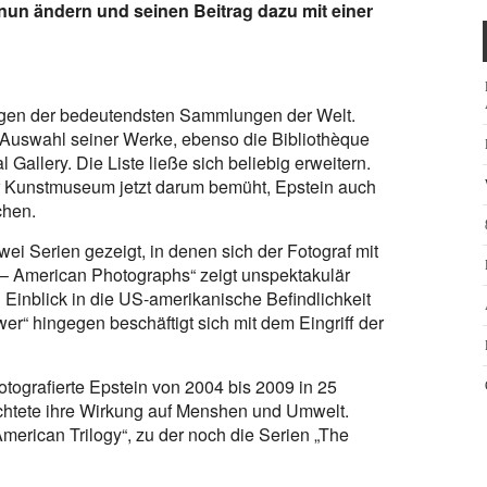
n ändern und seinen Beitrag dazu mit einer
nigen der bedeutendsten Sammlungen der Welt.
 Auswahl seiner Werke, ebenso die Bibliothèque
 Gallery. Die Liste ließe sich beliebig erweitern.
er Kunstmuseum jetzt darum bemüht, Epstein auch
chen.
wei Serien gezeigt, in denen sich der Fotograf mit
 – American Photographs“ zeigt unspektakulär
 Einblick in die US-amerikanische Befindlichkeit
r“ hingegen beschäftigt sich mit dem Eingriff der
otografierte Epstein von 2004 bis 2009 in 25
chtete ihre Wirkung auf Menshen und Umwelt.
merican Trilogy“, zu der noch die Serien „The