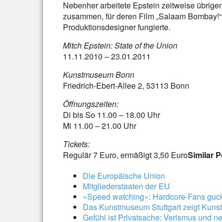
Nebenher arbeitete Epstein zeitweise übrigen
zusammen, für deren Film „Salaam Bombay!
Produktionsdesigner fungierte.
Mitch Epstein: State of the Union
11.11.2010 – 23.01.2011
Kunstmuseum Bonn
Friedrich-Ebert-Allee 2, 53113 Bonn
Öffnungszeiten:
Di bis So 11.00 – 18.00 Uhr
Mi 11.00 – 21.00 Uhr
Tickets:
Regulär 7 Euro, ermäßigt 3,50 Euro
Similar P
Die Europäische Union
Mitgliederstaaten der EU
«Speed watching»: Hardcore-Fans guck
Das Kunstmuseum Stuttgart zeigt Kuns
Gefühl ist Privatsache: Verismus und 