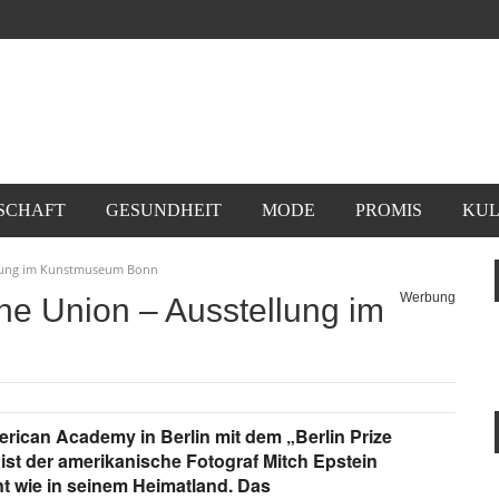
SCHAFT
GESUNDHEIT
MODE
PROMIS
KUL
ellung im Kunstmuseum Bonn
Werbung
the Union – Ausstellung im
rican Academy in Berlin mit dem „Berlin Prize
 ist der amerikanische Fotograf Mitch Epstein
nt wie in seinem Heimatland. Das