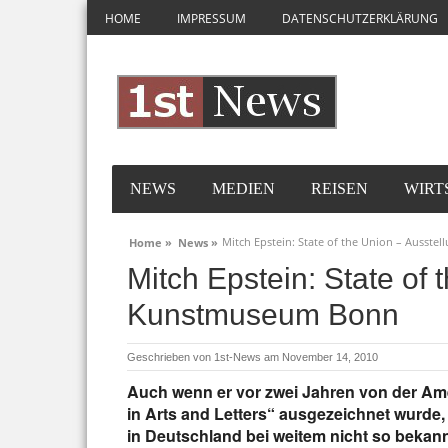
HOME
IMPRESSUM
DATENSCHUTZERKLÄRUNG
NEWS
MEDIEN
REISEN
WIRT
Mitch Epstein: State of the Union – Ausst
Home »
News »
Mitch Epstein: State of 
Kunstmuseum Bonn
Geschrieben von
1st-News
am November 14, 2010
Auch wenn er vor zwei Jahren von der Ame
in Arts and Letters“ ausgezeichnet wurde,
in Deutschland bei weitem nicht so bekan