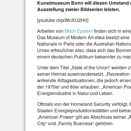
Kunstmuseum Bonn will diesen Umstand nu
Ausstellung zweier Bildserien leisten.
[youtube clqxWnXU2H0]
Arbeiten von
Mitch Epstein
finden sich in ei
Das Museum of Modern Art etwa besitzt eine
Nationale in Paris oder die Australian National
Umso erfreulicher also, dass sich das Bonn
einem deutschen Publikum bekannter zu ma
Unter dem Titel „State of the Union“ werden z
seiner Heimat auseinandersetzt. „Recreation
wirkende Alltagssituationen, die jedoch einen
der 1970er und 80er erlauben. „American Powe
Energieindustrie in Natur und Leben.
Oftmals von der Homeland Security verfolgt, f
Staaten Energieproduktionsstätten und betra
„American Power“ gilt als Abschluss seiner „A
City“ und „Family Business“ gehören.