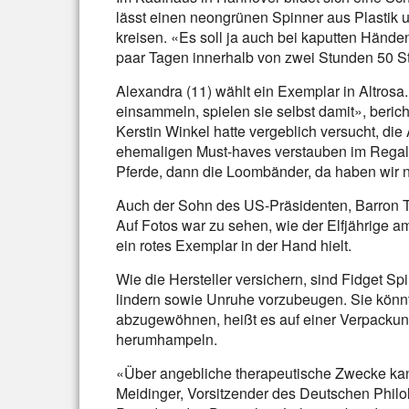
lässt einen neongrünen Spinner aus Plastik u
kreisen. «Es soll ja auch bei kaputten Händen
paar Tagen innerhalb von zwei Stunden 50 St
Alexandra (11) wählt ein Exemplar in Altros
einsammeln, spielen sie selbst damit», beric
Kerstin Winkel hatte vergeblich versucht, d
ehemaligen Must-haves verstauben im Regal d
Pferde, dann die Loombänder, da haben wir n
Auch der Sohn des US-Präsidenten, Barron Tru
Auf Fotos war zu sehen, wie der Elfjährige 
ein rotes Exemplar in der Hand hielt.
Wie die Hersteller versichern, sind Fidget S
lindern sowie Unruhe vorzubeugen. Sie könn
abzugewöhnen, heißt es auf einer Verpackung
herumhampeln.
«Über angebliche therapeutische Zwecke kan
Meidinger, Vorsitzender des Deutschen Phil