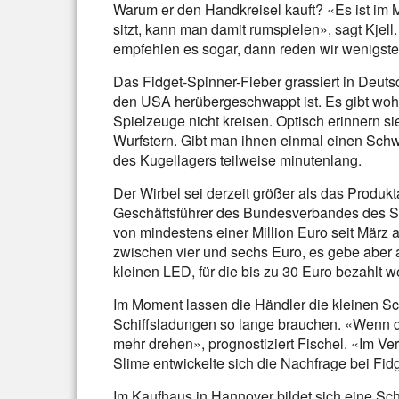
Warum er den Handkreisel kauft? «Es ist im
sitzt, kann man damit rumspielen», sagt Kje
empfehlen es sogar, dann reden wir wenigsten
Das Fidget-Spinner-Fieber grassiert in Deuts
den USA herübergeschwappt ist. Es gibt wohl
Spielzeuge nicht kreisen. Optisch erinnern s
Wurfstern. Gibt man ihnen einmal einen Schw
des Kugellagers teilweise minutenlang.
Der Wirbel sei derzeit größer als das Produkt
Geschäftsführer des Bundesverbandes des S
von mindestens einer Million Euro seit März 
zwischen vier und sechs Euro, es gebe aber 
kleinen LED, für die bis zu 30 Euro bezahlt 
Im Moment lassen die Händler die kleinen S
Schiffsladungen so lange brauchen. «Wenn di
mehr drehen», prognostiziert Fischel. «Im Ve
Slime entwickelte sich die Nachfrage bei Fid
Im Kaufhaus in Hannover bildet sich eine Sc