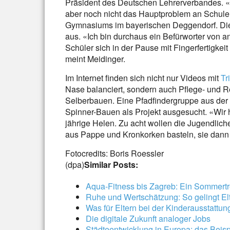
Präsident des Deutschen Lehrerverbandes. «
aber noch nicht das Hauptproblem an Schulen
Gymnasiums im bayerischen Deggendorf. Die 
aus. «Ich bin durchaus ein Befürworter von a
Schüler sich in der Pause mit Fingerfertigkeit
meint Meidinger.
Im Internet finden sich nicht nur Videos mit
Tr
Nase balanciert, sondern auch Pflege- und 
Selberbauen. Eine Pfadfindergruppe aus der
Spinner-Bauen als Projekt ausgesucht. «Wir h
jährige Helen. Zu acht wollen die Jugendlic
aus Pappe und Kronkorken basteln, sie dann
Fotocredits: Boris Roessler
(dpa)
Similar Posts:
Aqua-Fitness bis Zagreb: Ein Sommert
Ruhe und Wertschätzung: So gelingt El
Was für Eltern bei der Kinderausstattung
Die digitale Zukunft analoger Jobs
Städteentwicklung in Europa: das Beis