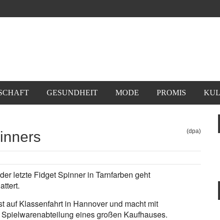
SCHAFT
GESUNDHEIT
MODE
PROMIS
KUL
(dpa)
inners
er letzte Fidget Spinner in Tarnfarben geht
ttert.
t auf Klassenfahrt in Hannover und macht mit
e Spielwarenabteilung eines großen Kaufhauses.