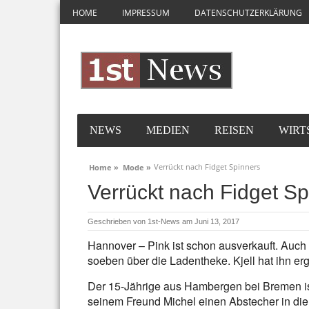
HOME
IMPRESSUM
DATENSCHUTZERKLÄRUNG
NEWS
MEDIEN
REISEN
WIRT
Verrückt nach Fidget Spinners
Home »
Mode »
Verrückt nach Fidget Sp
Geschrieben von
1st-News
am Juni 13, 2017
Hannover – Pink ist schon ausverkauft. Auch d
soeben über die Ladentheke. Kjell hat ihn erga
Der 15-Jährige aus Hambergen bei Bremen is
seinem Freund Michel einen Abstecher in di