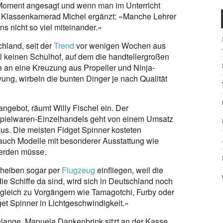
 Moment angesagt und wenn man im Unterricht
ll. Klassenkamerad Michel ergänzt: «Manche Lehrer
s nicht so viel miteinander.»
chland, seit der
Trend
vor wenigen Wochen aus
 keinen Schulhof, auf dem die handtellergroßen
ie an eine Kreuzung aus Propeller und Ninja-
ung, wirbeln die bunten Dinger je nach Qualität
angebot, räumt Willy Fischel ein. Der
pielwaren-Einzelhandels geht von einem Umsatz
aus. Die meisten Fidget Spinner kosteten
auch Modelle mit besonderer Ausstattung wie
werden müsse.
cheiben sogar per
Flugzeug
einfliegen, weil die
e Schiffe da sind, wird sich in Deutschland noch
rgleich zu Vorgängern wie Tamagotchi, Furby oder
get Spinner in Lichtgeschwindigkeit.»
hlange. Manuela Dankenbrink sitzt an der Kasse