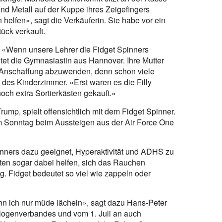
nd Metall auf der Kuppe ihres Zeigefingers
 helfen», sagt die Verkäuferin. Sie habe vor ein
ück verkauft.
a. «Wenn unsere Lehrer die Fidget Spinners
htet die Gymnasiastin aus Hannover. Ihre Mutter
ie Anschaffung abzuwenden, denn schon viele
es Kinderzimmer. «Erst waren es die Filly
och extra Sortierkästen gekauft.»
mp, spielt offensichtlich mit dem Fidget Spinner.
am Sonntag beim Aussteigen aus der Air Force One
pinners dazu geeignet, Hyperaktivität und ADHS zu
ten sogar dabei helfen, sich das Rauchen
. Fidget bedeutet so viel wie zappeln oder
n ich nur müde lächeln», sagt dazu Hans-Peter
ologenverbandes und vom 1. Juli an auch