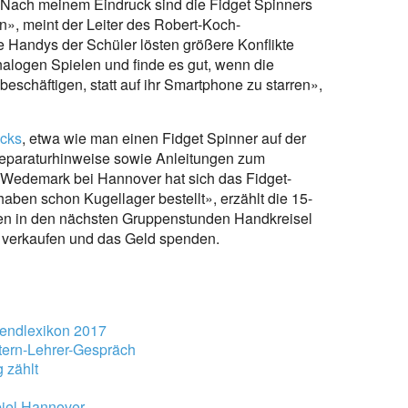
Nach meinem Eindruck sind die Fidget Spinners
», meint der Leiter des Robert-Koch-
Handys der Schüler lösten größere Konflikte
nalogen Spielen und finde es gut, wenn die
 beschäftigen, statt auf ihr Smartphone zu starren»,
icks
, etwa wie man einen Fidget Spinner auf der
Reparaturhinweise sowie Anleitungen zum
 Wedemark bei Hannover hat sich das Fidget-
aben schon Kugellager bestellt», erzählt die 15-
hen in den nächsten Gruppenstunden Handkreisel
 verkaufen und das Geld spenden.
rendlexikon 2017
tern-Lehrer-Gespräch
 zählt
piel Hannover