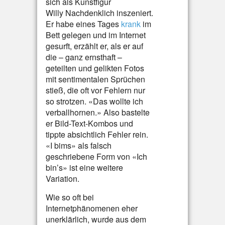
sich als Kunstfigur
Willy Nachdenklich inszeniert.
Er habe eines Tages
krank
im
Bett gelegen und im Internet
gesurft, erzählt er, als er auf
die – ganz ernsthaft –
geteilten und gelikten Fotos
mit sentimentalen Sprüchen
stieß, die oft vor Fehlern nur
so strotzen. «Das wollte ich
verballhornen.» Also bastelte
er Bild-Text-Kombos und
tippte absichtlich Fehler rein.
«I bims» als falsch
geschriebene Form von «Ich
bin’s» ist eine weitere
Variation.
Wie so oft bei
Internetphänomenen eher
unerklärlich, wurde aus dem