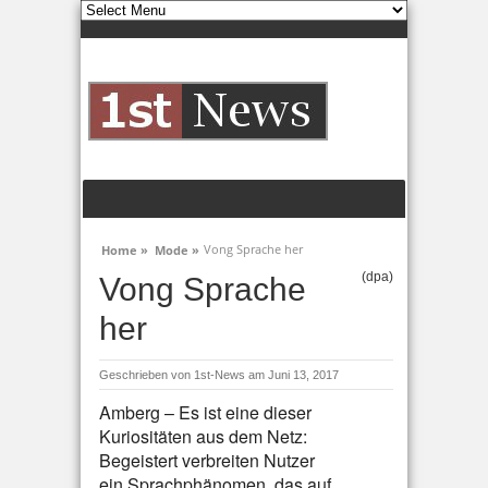
Vong Sprache her
Home »
Mode »
(dpa)
Vong Sprache
her
Geschrieben von
1st-News
am Juni 13, 2017
Amberg – Es ist eine dieser
Kuriositäten aus dem Netz:
Begeistert verbreiten Nutzer
ein Sprachphänomen, das auf