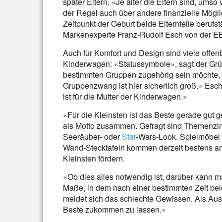
später Eltern. «Je älter die Eltern sind, ums
der Regel auch über andere finanzielle Möglic
Zeitpunkt der Geburt beide Elternteile berufs
Markenexperte Franz-Rudolf Esch von der E
Auch für Komfort und Design sind viele offenba
Kinderwagen: «Statussymbole», sagt der Grü
bestimmten Gruppen zugehörig sein möchte, 
Gruppenzwang ist hier sicherlich groß.» Esc
ist für die Mutter der Kinderwagen.»
«Für die Kleinsten ist das Beste gerade gut 
als Motto zusammen. Gefragt sind Themenzi
Seeräuber- oder
Star
-Wars-Look. Spielmöbel
Wand-Stecktafeln kommen derzeit bestens an. 
Kleinsten fördern.
«Ob dies alles notwendig ist, darüber kann man
Maße, in dem nach einer bestimmten Zeit bei
meldet sich das schlechte Gewissen. Als Aus
Beste zukommen zu lassen.»