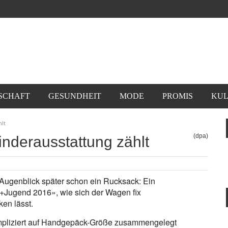
SCHAFT
GESUNDHEIT
MODE
PROMIS
KUL
hlt
(dpa)
inderausstattung zählt
Augenblick später schon ein Rucksack: Ein
nd+Jugend 2016», wie sich der Wagen fix
en lässt.
pliziert auf Handgepäck-Größe zusammengelegt