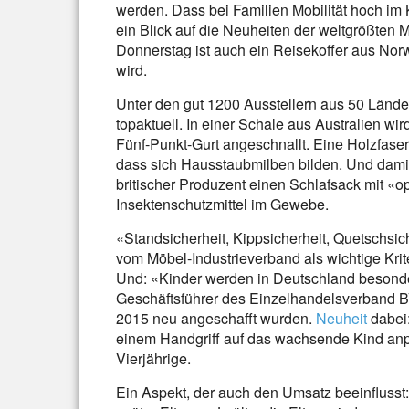
werden. Dass bei Familien Mobilität hoch im K
ein Blick auf die Neuheiten der weltgrößten M
Donnerstag ist auch ein Reisekoffer aus No
wird.
Unter den gut 1200 Ausstellern aus 50 Lände
topaktuell. In einer Schale aus Australien 
Fünf-Punkt-Gurt angeschnallt. Eine Holzfase
dass sich Hausstaubmilben bilden. Und damit
britischer Produzent einen Schlafsack mit «o
Insektenschutzmittel im Gewebe.
«Standsicherheit, Kippsicherheit, Quetschsi
vom Möbel-Industrieverband als wichtige Kri
Und: «Kinder werden in Deutschland besonder
Geschäftsführer des Einzelhandelsverband BVS
2015 neu angeschafft wurden.
Neuheit
dabei:
einem Handgriff auf das wachsende Kind anp
Vierjährige.
Ein Aspekt, der auch den Umsatz beeinfluss