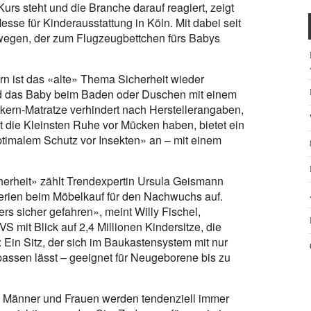
urs steht und die Branche darauf reagiert, zeigt
esse für Kinderausstattung in Köln. Mit dabei seit
rwegen, der zum Flugzeugbettchen fürs Babys
rn ist das «alte» Thema Sicherheit wieder
wird das Baby beim Baden oder Duschen mit einem
rkern-Matratze verhindert nach Herstellerangaben,
 die Kleinsten Ruhe vor Mücken haben, bietet ein
ptimalem Schutz vor Insekten» an – mit einem
cherheit» zählt Trendexpertin Ursula Geismann
terien beim Möbelkauf für den Nachwuchs auf.
s sicher gefahren», meint Willy Fischel,
 mit Blick auf 2,4 Millionen Kindersitze, die
 Ein Sitz, der sich im Baukastensystem mit nur
assen lässt – geeignet für Neugeborene bis zu
t: Männer und Frauen werden tendenziell immer