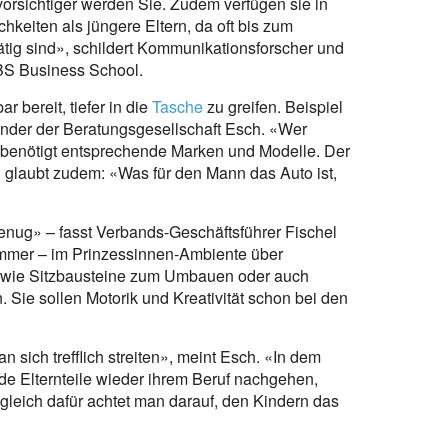
o vorsichtiger werden Sie. Zudem verfügen sie in
hkeiten als jüngere Eltern, da oft bis zum
tätig sind», schildert Kommunikationsforscher und
BS Business School.
r bereit, tiefer in die
Tasche
zu greifen. Beispiel
nder der Beratungsgesellschaft Esch. «Wer
benötigt entsprechende Marken und Modelle. Der
h glaubt zudem: «Was für den Mann das Auto ist,
genug» – fasst Verbands-Geschäftsführer Fischel
mmer – im Prinzessinnen-Ambiente über
 wie Sitzbausteine zum Umbauen oder auch
Sie sollen Motorik und Kreativität schon bei den
 sich trefflich streiten», meint Esch. «In dem
de Elternteile wieder ihrem Beruf nachgehen,
gleich dafür achtet man darauf, den Kindern das