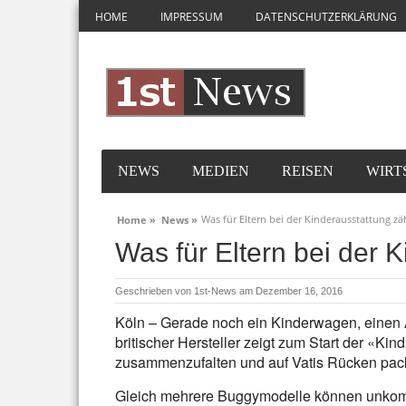
HOME
IMPRESSUM
DATENSCHUTZERKLÄRUNG
NEWS
MEDIEN
REISEN
WIRT
Was für Eltern bei der Kinderausstattung zä
Home »
News »
Was für Eltern bei der K
Geschrieben von
1st-News
am Dezember 16, 2016
Köln – Gerade noch ein Kinderwagen, einen 
britischer Hersteller zeigt zum Start der «Ki
zusammenzufalten und auf Vatis Rücken pack
Gleich mehrere Buggymodelle können unkom