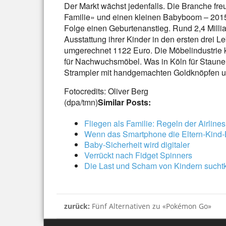
Der Markt wächst jedenfalls. Die Branche fre
Familie» und einen kleinen Babyboom – 2015
Folge einen Geburtenanstieg. Rund 2,4 Millia
Ausstattung ihrer Kinder in den ersten drei
umgerechnet 1122 Euro. Die Möbelindustrie k
für Nachwuchsmöbel. Was in Köln für Staunen 
Strampler mit handgemachten Goldknöpfen u
Fotocredits: Oliver Berg
(dpa/tmn)
Similar Posts:
Fliegen als Familie: Regeln der Airline
Wenn das Smartphone die Eltern-Kind-
Baby-Sicherheit wird digitaler
Verrückt nach Fidget Spinners
Die Last und Scham von Kindern suchtk
zurück:
Fünf Alternativen zu «Pokémon Go»