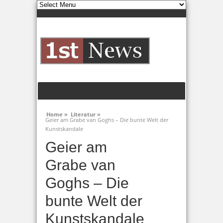
Home »
Literatur »
Geier am Grabe van Goghs – Die bunte Welt der
Kunstskandale
Geier am
Grabe van
Goghs – Die
bunte Welt der
Kunstskandale