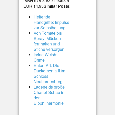
ISBN 978-3-8321-9093-4
EUR 14,95
Similar Posts:
Helfende
Handgriffe: Impulse
zur Selbstheilung
Von Tomate bis
Spray: Mücken
fernhalten und
Stiche versorgen
Irvine Welsh:
Crime
Enten-Art: Die
Duckomenta II im
Schloss
Neuhardenberg
Lagerfelds große
Chanel-Schau in
der
Elbphilharmonie