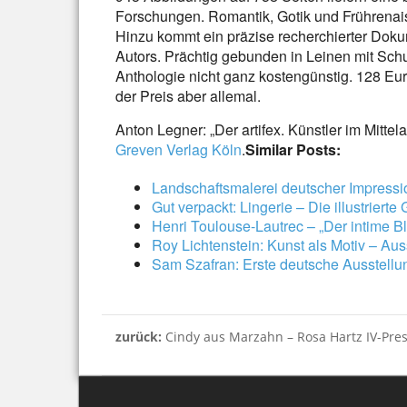
Forschungen. Romantik, Gotik und Frührena
Hinzu kommt ein präzise recherchierter Dokum
Autors. Prächtig gebunden in Leinen mit Schut
Anthologie nicht ganz kostengünstig. 128 
der Preis aber allemal.
Anton Legner: „Der artifex. Künstler im Mittel
Greven Verlag Köln
.
Similar Posts:
Landschaftsmalerei deutscher Impressi
Gut verpackt: Lingerie – Die illustriert
Henri Toulouse-Lautrec – „Der intime Bli
Roy Lichtenstein: Kunst als Motiv – A
Sam Szafran: Erste deutsche Ausstellu
zurück:
Cindy aus Marzahn – Rosa Hartz IV-Pre