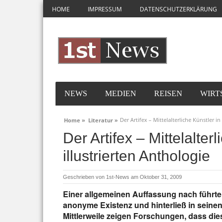
HOME
IMPRESSUM
DATENSCHUTZERKLÄRUNG
NEWS
MEDIEN
REISEN
WIRT
Der Artifex – Mittelalterliche Künstler in
Home »
Literatur »
Der Artifex – Mittelalter
illustrierten Anthologie
Geschrieben von
1st-News
am Oktober 31, 2009
Einer allgemeinen Auffassung nach führte de
anonyme Existenz und hinterließ in seine
Mittlerweile zeigen Forschungen, dass die