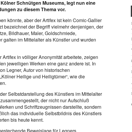
es Kölner Schnütgen Museums, legt nun eine
ildungen zu diesem Thema vor.
n könnte, aber der Artifex ist kein Comic-Gallier
t bezeichnet der Begriff vielmehr denjenigen, der
etze, Bildhauer, Maler, Goldschmiede,
alten im Mittelalter als Künstler und wurden
rtifex in völliger Anonymität arbeitete, zeigen
en jeweiligen Werken eine ganz andere ist. In
on Legner, Autor von historischen
 „Kölner Heilige und Heiligtümer“, wie die
en.
der Selbstdarstellung des Künstlers im Mittelalter
zusammengestellt, der nicht nur Aufschluß
n Werken und Schriftzeugnissen darstellte, sondern
lich das individuelle Selbstbildnis des Künstlers
rten bis heute kennt.
 bestechende Beweislage für Legners