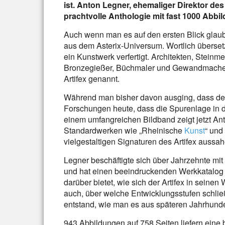
ist. Anton Legner, ehemaliger Direktor d
prachtvolle Anthologie mit fast 1000 Abb
Auch wenn man es auf den ersten Blick glaube
aus dem Asterix-Universum. Wortlich übersetz
ein Kunstwerk verfertigt. Architekten, Steinm
Bronzegießer, Büchmaler und Gewandmacher g
Artifex genannt.
Während man bisher davon ausging, dass der A
Forschungen heute, dass die Spurenlage in d
einem umfangreichen Bildband zeigt jetzt Ant
Standardwerken wie „Rheinische
Kunst
“ und
vielgestaltigen Signaturen des Artifex aussah
Legner beschäftigte sich über Jahrzehnte mit 
und hat einen beeindruckenden Werkkatalog 
darüber bietet, wie sich der Artifex in seine
auch, über welche Entwicklungsstufen schließ
entstand, wie man es aus späteren Jahrhunde
943 Abbildungen auf 758 Seiten liefern eine