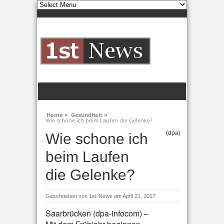
Home »
Gesundheit »
Wie schone ich beim Laufen die Gelenke?
(dpa)
Wie schone ich
beim Laufen
die Gelenke?
Geschrieben von
1st-News
am April 21, 2017
Saarbrücken (dpa-infocom) –