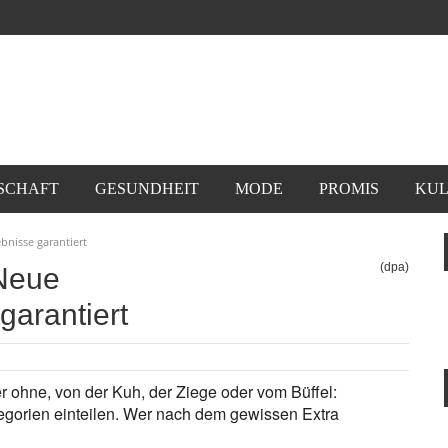
SCHAFT
GESUNDHEIT
MODE
PROMIS
KUL
bnisse garantiert
(dpa)
 Neue
arantiert
er ohne, von der Kuh, der Ziege oder vom Büffel:
tegorien einteilen. Wer nach dem gewissen Extra