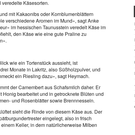
ll veredelte Käsesorten.
 und mit Kakaonibs oder Kornblumenblättern
iele verschiedene Aromen im Mund», sagt Anke
eur» im hessischen Taunusstein veredelt Käse im
iehlt, den Käse wie eine gute Praline zu
n».
ick wie ein Tortenstück aussieht, ist
 drei Monate in Lakritz, also Süßholzpulver, und
chmeckt ein Riesling dazu», sagt Heymach.
ommt der Camembert aus Schafsmilch daher. Er
it Honig bearbeitet und in getrocknete Blüten und
umen- und Rosenblätter sowie Brennnesseln.
klüftet sieht die Rinde von diesem Käse aus. Der
ätburgundertrester eingelegt, also in frisch
 einem Keller, in dem natürlicherweise Milben