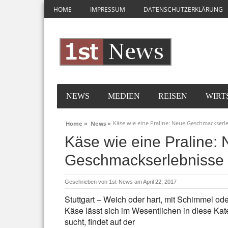
HOME
IMPRESSUM
DATENSCHUTZERKLÄRUNG
NEWS
MEDIEN
REISEN
WIRT
Käse wie eine Praline: Neue Geschmackserle
Home »
News »
Käse wie eine Praline:
Geschmackserlebnisse g
Geschrieben von
1st-News
am April 22, 2017
Stuttgart – Weich oder hart, mit Schimmel od
Käse lässt sich im Wesentlichen in diese Ka
sucht, findet auf der