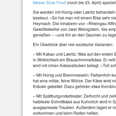
Messe Slow Food
(noch bis 23. April) spezie
Sie werden mit Honig oder Lakritz behandelt
bestreut. «So hat man mit einem Biss sehr v
Heymach. Die Inhaberin von «Rheingau Affin
Gewölbekeller von zwei Weingütern. Sie empf
genießen – «und ihn an den Gaumen zu lege
Ein Überblick über vier exotische Varianten:
– Mit Kakao und Lakritz: Was auf den ersten Bl
in Wirklichkeit ein Blauschimmelkäse. Er reift
wird mit rohen Kakaostücken belegt. «Toll s
– Mit Honig und Brennnesseln: Farbenfroh k
hat eine milde, feine Würze. Der Käse wird m
Kräuter gebettet. Dazu gehören etwa Kornbl
– Mit Spätburgundertrester: Zerfurcht und zer
halbfeste Schnittkäse aus Kuhmilch wird in Sp
ausgepresste Trauben. Außerdem lagert er in
vorkommen und beim Reifen helfen.