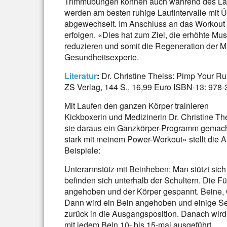
Trimmübungen können auch während des Lau
werden am besten ruhige Laufintervalle mit Ü
abgewechselt. Im Anschluss an das Workout so
erfolgen. «Dies hat zum Ziel, die erhöhte M
reduzieren und somit die Regeneration der Mu
Gesundheitsexperte.
Literatur
:
Dr. Christine Theiss: Pimp Your Ru
ZS Verlag, 144 S., 16,99 Euro ISBN-13: 978
Mit Laufen den ganzen Körper trainieren
Kickboxerin und Medizinerin Dr. Christine The
sie daraus ein Ganzkörper-Programm gemach
stark mit meinem Power-Workout» stellt die Au
Beispiele:
Unterarmstütz mit Beinheben: Man stützt sic
befinden sich unterhalb der Schultern. Die 
angehoben und der Körper gespannt. Beine, O
Dann wird ein Bein angehoben und einige S
zurück in die Ausgangsposition. Danach wi
mit jedem Bein 10- bis 15-mal ausgeführt.