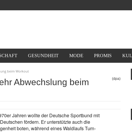
SCHAFT
GESUNDHEIT
MODE
PROMIS
KUL
lung beim Workout
(dpa)
ehr Abwechslung beim
970er Jahren wollte der Deutsche Sportbund mit
eutschen fördern. Er unterstützte auch die
genheit boten, während eines Waldlaufs Turn-