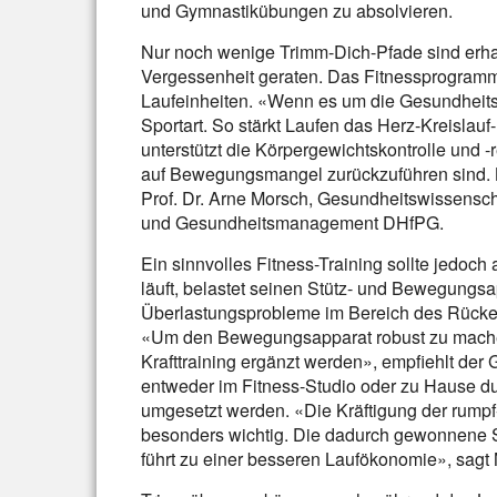
und Gymnastikübungen zu absolvieren.
Nur noch wenige Trimm-Dich-Pfade sind erhalt
Vergessenheit geraten. Das Fitnessprogramm 
Laufeinheiten. «Wenn es um die Gesundheitswi
Sportart. So stärkt Laufen das Herz-Kreislau
unterstützt die Körpergewichtskontrolle und -
auf Bewegungsmangel zurückzuführen sind. Ku
Prof. Dr. Arne Morsch, Gesundheitswissensch
und Gesundheitsmanagement DHfPG.
Ein sinnvolles Fitness-Training sollte jedoc
läuft, belastet seinen Stütz- und Bewegungsa
Überlastungsprobleme im Bereich des Rücken
«Um den Bewegungsapparat robust zu machen,
Krafttraining ergänzt werden», empfiehlt de
entweder im Fitness-Studio oder zu Hause 
umgesetzt werden. «Die Kräftigung der rumpf-
besonders wichtig. Die dadurch gewonnene Sta
führt zu einer besseren Laufökonomie», sagt