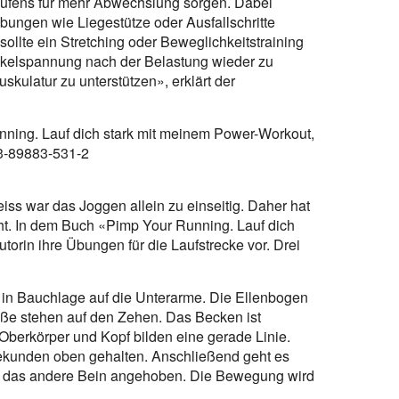
fens für mehr Abwechslung sorgen. Dabei
bungen wie Liegestütze oder Ausfallschritte
llte ein Stretching oder Beweglichkeitstraining
uskelspannung nach der Belastung wieder zu
skulatur zu unterstützen», erklärt der
nning. Lauf dich stark mit meinem Power-Workout,
-3-89883-531-2
iss war das Joggen allein zu einseitig. Daher hat
t. In dem Buch «Pimp Your Running. Lauf dich
torin ihre Übungen für die Laufstrecke vor. Drei
h in Bauchlage auf die Unterarme. Die Ellenbogen
Füße stehen auf den Zehen. Das Becken ist
berkörper und Kopf bilden eine gerade Linie.
ekunden oben gehalten. Anschließend geht es
rd das andere Bein angehoben. Die Bewegung wird