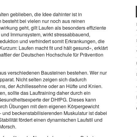
en geblieben, die Idee dahinter ist in
besteht bei vielen nur noch aus reinen
rkung geht, gilt Laufen als besonders effiziente
f- und Immunsystem, wirkt stressabbauend,
reduktion und verhindert somit Erkrankungen, die
rzum: Laufen macht fit und hält gesund», erklärt
aftler der Deutschen Hochschule für Prävention
h aus verschiedenen Bausteinen bestehen. Wer nur
pparat. Nicht selten zeigen sich dadurch
s, der Achillessehne oder an Hüfte und Knien.
 sollte das Lauftraining daher durch ein
r Gesundheitsexperte der DHfPG. Dieses kann
durch Übungen mit dem eigenen Körpergewicht
 und beckenstabilisierenden Muskulatur ist dabei
bilität fördert einen dynamischen Laufstil und
 Morsch.