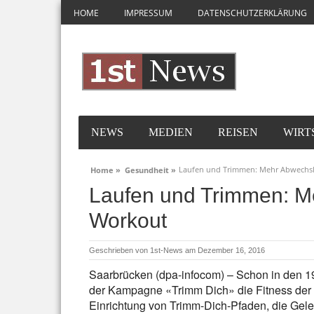
HOME
IMPRESSUM
DATENSCHUTZERKLÄRUNG
NEWS
MEDIEN
REISEN
WIRT
Laufen und Trimmen: Mehr Abwechs
Home »
Gesundheit »
Laufen und Trimmen: M
Workout
Geschrieben von
1st-News
am Dezember 16, 2016
Saarbrücken (dpa-infocom) – Schon in den 1
der Kampagne «Trimm Dich» die Fitness der D
Einrichtung von Trimm-Dich-Pfaden, die Gele