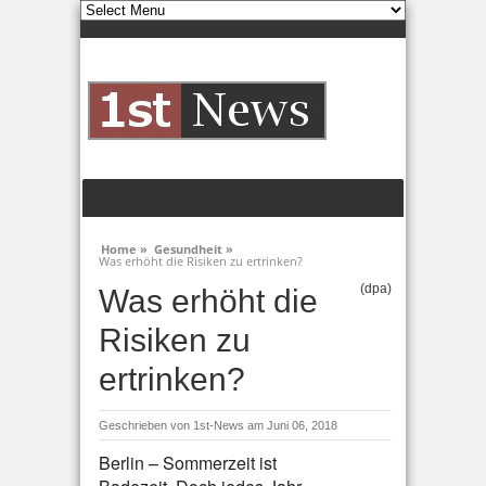
Home »
Gesundheit »
Was erhöht die Risiken zu ertrinken?
(dpa)
Was erhöht die
Risiken zu
ertrinken?
Geschrieben von
1st-News
am Juni 06, 2018
Berlin – Sommerzeit ist