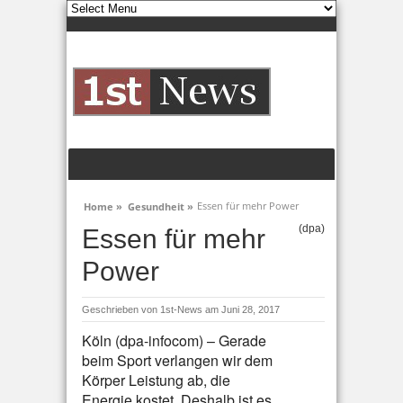
Essen für mehr Power
Home »
Gesundheit »
(dpa)
Essen für mehr
Power
Geschrieben von
1st-News
am Juni 28, 2017
Köln (dpa-infocom) – Gerade
beim Sport verlangen wir dem
Körper Leistung ab, die
Energie kostet. Deshalb ist es