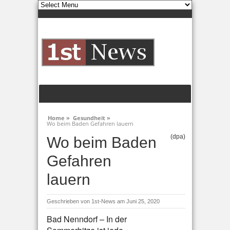
Home »
Gesundheit »
Wo beim Baden Gefahren lauern
(dpa)
Wo beim Baden
Gefahren
lauern
Geschrieben von
1st-News
am Juni 25, 2020
Bad Nenndorf – In der