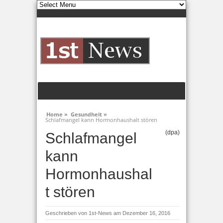
Home »
Gesundheit »
Schlafmangel kann Hormonhaushalt stören
(dpa)
Schlafmangel
kann
Hormonhaushal
t stören
Geschrieben von
1st-News
am Dezember 16, 2016