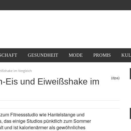
SCHAFT
GESUNDHEIT
MODE
PROMIS
KUL
eißshake im Vergleich
(dpa)
n-Eis und Eiweißshake im
zum Fitnessstudio wie Hantelstange und
s, das einige Studios pünktlich zum Sommer
lt und ist kalorienärmer als gewöhnliches