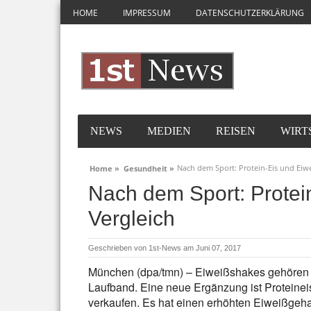
HOME
IMPRESSUM
DATENSCHUTZERKLÄRUNG
NEWS
MEDIEN
REISEN
WIRT
Nach dem Sport: Protein-Eis und Eiw
Home »
Gesundheit »
Nach dem Sport: Protei
Vergleich
Geschrieben von
1st-News
am Juni 07, 2017
München (dpa/tmn) – Eiweißshakes gehören 
Laufband. Eine neue Ergänzung ist Proteinei
verkaufen. Es hat einen erhöhten Eiweißgeha