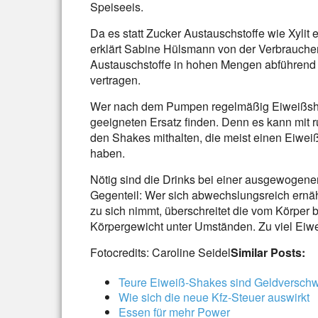
Speiseeis.
Da es statt Zucker Austauschstoffe wie Xylit e
erklärt Sabine Hülsmann von der Verbraucher
Austauschstoffe in hohen Mengen abführend 
vertragen.
Wer nach dem Pumpen regelmäßig Eiweißshak
geeigneten Ersatz finden. Denn es kann mit r
den Shakes mithalten, die meist einen Eiweiß
haben.
Nötig sind die Drinks bei einer ausgewogene
Gegenteil: Wer sich abwechslungsreich ernäh
zu sich nimmt, überschreitet die vom Körper
Körpergewicht unter Umständen. Zu viel Eiwe
Fotocredits: Caroline Seidel
Similar Posts:
Teure Eiweiß-Shakes sind Geldversc
Wie sich die neue Kfz-Steuer auswirkt
Essen für mehr Power