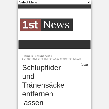
Home »
Gesundheit »
Schlupflider und Tränensäcke entfernen lassen
(dpa)
Schlupflider
und
Tränensäcke
entfernen
lassen