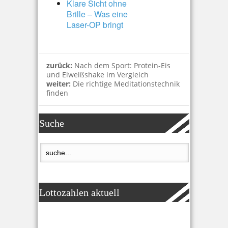
Klare Sicht ohne
Brille – Was eine
Laser-OP bringt
zurück:
Nach dem Sport: Protein-Eis
und Eiweißshake im Vergleich
weiter:
Die richtige Meditationstechnik
finden
Suche
Lottozahlen aktuell