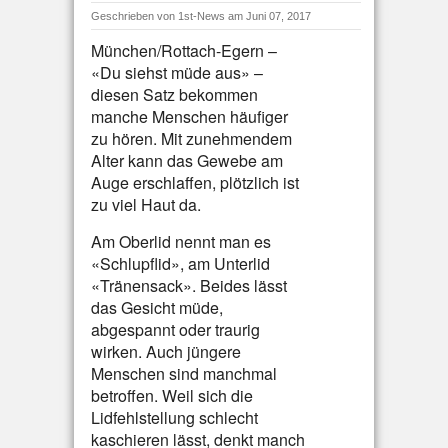
Geschrieben von
1st-News
am Juni 07, 2017
München/Rottach-Egern –
«Du siehst müde aus» –
diesen Satz bekommen
manche Menschen häufiger
zu hören. Mit zunehmendem
Alter kann das Gewebe am
Auge erschlaffen, plötzlich ist
zu viel Haut da.
Am Oberlid nennt man es
«Schlupflid», am Unterlid
«Tränensack». Beides lässt
das Gesicht müde,
abgespannt oder traurig
wirken. Auch jüngere
Menschen sind manchmal
betroffen. Weil sich die
Lidfehlstellung schlecht
kaschieren lässt, denkt manch