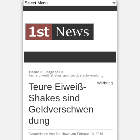
Home »
Ratgeber »
Teure Eiweiß-Shakes sind Geldverschwendung
Werbung
Teure Eiweiß-
Shakes sind
Geldverschwen
dung
Geschrieben von
1st-News
am Februar 13, 2016