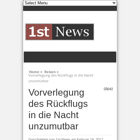
Home »
Reisen »
Vorverlegung des Rückflugs in die Nacht
unzumutbar
(dpa)
Vorverlegung
des Rückflugs
in die Nacht
unzumutbar
Geschrieben von
1st-News
am Februar 14, 2017