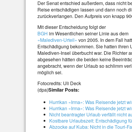
Der Senat entschied außerdem, dass nicht bei
Reise entschädigen lassen und dann noch d
zurückverlangen. Den Aufpreis von knapp 900
Mit dieser Entscheidung folgt der
BGH
im Wesentlichen seiner Linie aus dem
«Malediven-Urteil»
von 2005. In dem Fall hat
Entschädigung bekommen. Sie hatten ihren Url
Malediven-Insel überbucht war. Die Richter 
abgesehen hätten die beiden keine Beeinträcht
angebracht, wenn der Urlaub so schlimm verl
möglich sei.
Fotocredits: Uli Deck
(dpa)
Similar Posts:
Hurrikan «Irma»: Was Reisende jetzt 
Hurrikan «Irma»: Was Reisende jetzt 
Nicht beantragter Urlaub verfällt nicht 
Kostbare Urlaubszeit: Entschädigung fü
Abzocke auf Kuba: Nicht in die Touri-Fa