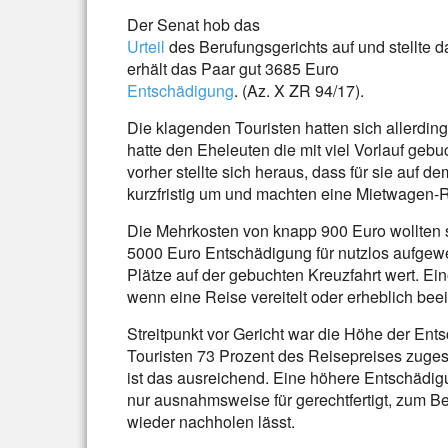
Der Senat hob das
Urteil
des Berufungsgerichts auf und stellte 
erhält das Paar gut 3685 Euro
Entschädigung
. (Az. X ZR 94/17).
Die klagenden Touristen hatten sich allerding
hatte den Eheleuten die mit viel Vorlauf gebu
vorher stellte sich heraus, dass für sie auf d
kurzfristig um und machten eine Mietwagen-R
Die Mehrkosten von knapp 900 Euro wollten s
5000 Euro Entschädigung für nutzlos aufgewe
Plätze auf der gebuchten Kreuzfahrt wert. Ei
wenn eine Reise vereitelt oder erheblich beein
Streitpunkt vor Gericht war die Höhe der Ent
Touristen 73 Prozent des Reisepreises zu
ist das ausreichend. Eine höhere Entschädigu
nur ausnahmsweise für gerechtfertigt, zum B
wieder nachholen lässt.