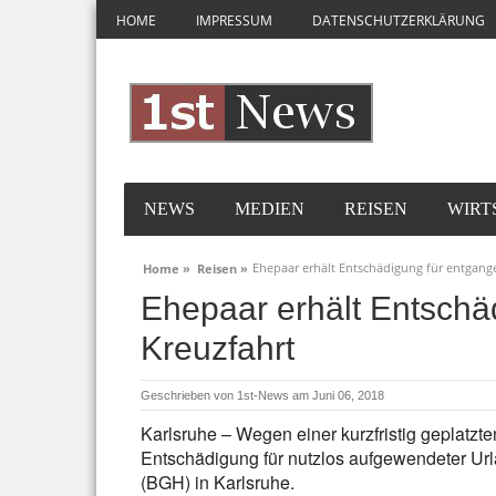
HOME
IMPRESSUM
DATENSCHUTZERKLÄRUNG
NEWS
MEDIEN
REISEN
WIRT
Ehepaar erhält Entschädigung für entgang
Home »
Reisen »
Ehepaar erhält Entschä
Kreuzfahrt
Geschrieben von
1st-News
am Juni 06, 2018
Karlsruhe – Wegen einer kurzfristig geplatzte
Entschädigung für nutzlos aufgewendeter Url
(BGH) in Karlsruhe.