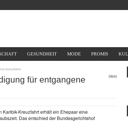
SCHAFT
GESUNDHEIT
MODE
PROMIS
KUL
ene Kreuzfahrt
(dpa)
digung für entgangene
n Karibik-Kreuzfahrt erhält ein Ehepaar eine
aubszeit. Das entschied der Bundesgerichtshof