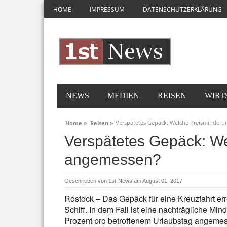
HOME
IMPRESSUM
DATENSCHUTZERKLÄRUNG
NEWS
MEDIEN
REISEN
WIRT
Verspätetes Gepäck: Welche Preisminderu
Home »
Reisen »
Verspätetes Gepäck: We
angemessen?
Geschrieben von
1st-News
am August 01, 2017
Rostock – Das Gepäck für eine Kreuzfahrt err
Schiff. In dem Fall ist eine nachträgliche M
Prozent pro betroffenem Urlaubstag angemess