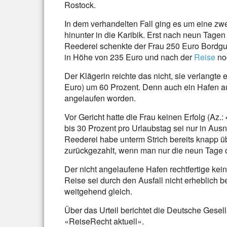
Rostock.
In dem verhandelten Fall ging es um eine zw
hinunter in die Karibik. Erst nach neun Tage
Reederei schenkte der Frau 250 Euro Bordgut
in Höhe von 235 Euro und nach der
Reise
no
Der Klägerin reichte das nicht, sie verlangt
Euro) um 60 Prozent. Denn auch ein Hafen a
angelaufen worden.
Vor Gericht hatte die Frau keinen Erfolg (Az.
bis 30 Prozent pro Urlaubstag sei nur in Ausna
Reederei habe unterm Strich bereits knapp ü
zurückgezahlt, wenn man nur die neun Tage 
Der nicht angelaufene Hafen rechtfertige ke
Reise sei durch den Ausfall nicht erheblich b
weitgehend gleich.
Über das Urteil berichtet die Deutsche Gesells
«ReiseRecht aktuell».