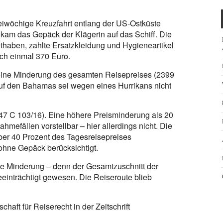
eiwöchige Kreuzfahrt entlang der US-Ostküste
n kam das Gepäck der Klägerin auf das Schiff. Die
haben, zahlte Ersatzkleidung und Hygieneartikel
ch einmal 370 Euro.
e eine Minderung des gesamten Reisepreises (2399
uf den Bahamas sei wegen eines Hurrikans nicht
: 47 C 103/16). Eine höhere Preisminderung als 20
hmefällen vorstellbar – hier allerdings nicht. Die
ber 40 Prozent des Tagesreisepreises
ohne Gepäck berücksichtigt.
ine Minderung – denn der Gesamtzuschnitt der
eeinträchtigt gewesen. Die Reiseroute blieb
chaft für Reiserecht in der Zeitschrift