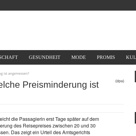
SCHAFT
GESUNDHEIT
MODE
PROMIS
KUL
ng ist angemessen?
(dpa)
lche Preisminderung ist
eicht die Passagierin erst Tage später auf dem
inderung des Reisepreises zwischen 20 und 30
en. Das zeigt ein Urteil des Amtsgerichts