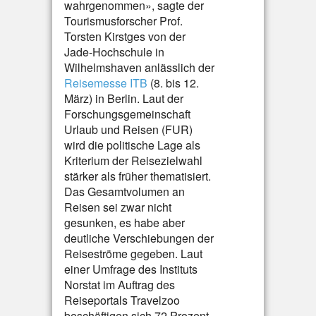
wahrgenommen», sagte der
Tourismusforscher Prof.
Torsten Kirstges von der
Jade-Hochschule in
Wilhelmshaven anlässlich der
Reisemesse ITB
(8. bis 12.
März) in Berlin. Laut der
Forschungsgemeinschaft
Urlaub und Reisen (FUR)
wird die politische Lage als
Kriterium der Reisezielwahl
stärker als früher thematisiert.
Das Gesamtvolumen an
Reisen sei zwar nicht
gesunken, es habe aber
deutliche Verschiebungen der
Reiseströme gegeben. Laut
einer Umfrage des Instituts
Norstat im Auftrag des
Reiseportals Travelzoo
beschäftigen sich 72 Prozent