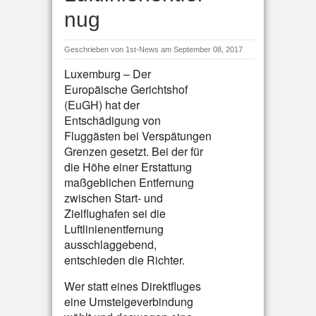
nug
Geschrieben von
1st-News
am September 08, 2017
Luxemburg – Der
Europäische Gerichtshof
(EuGH) hat der
Entschädigung von
Fluggästen bei Verspätungen
Grenzen gesetzt. Bei der für
die Höhe einer Erstattung
maßgeblichen Entfernung
zwischen Start- und
Zielflughafen sei die
Luftlinienentfernung
ausschlaggebend,
entschieden die Richter.
Wer statt eines Direktfluges
eine Umsteigeverbindung