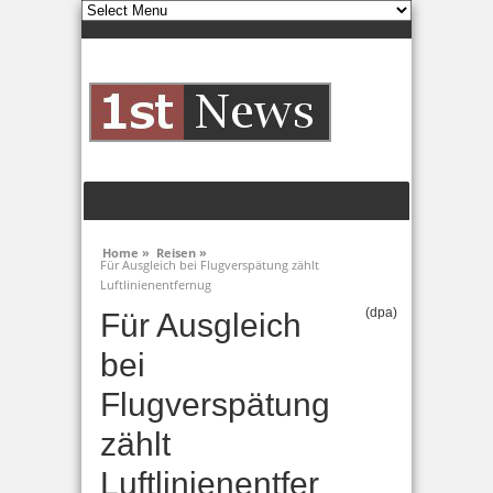
Home »
Reisen »
Für Ausgleich bei Flugverspätung zählt
Luftlinienentfernug
(dpa)
Für Ausgleich
bei
Flugverspätung
zählt
Luftlinienentfer