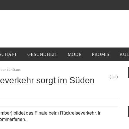
SCHAFT
GESUNDHEIT
MODE
PROMIS
KUL
üden für Staus
(dpa)
everkehr sorgt im Süden
mber) bildet das Finale beim Rückreiseverkehr. In
ommerferien.