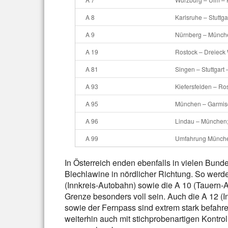
A 8
Karlsruhe – Stuttg
A 9
Nürnberg – Münche
A 19
Rostock – Dreieck 
A 81
Singen – Stuttgart
A 93
Kiefersfelden – R
A 95
München – Garmisc
A 96
Lindau – München;
A 99
Umfahrung Münch
In Österreich enden ebenfalls in vielen Bunde
Blechlawine in nördlicher Richtung. So werd
(Innkreis-Autobahn) sowie die A 10 (Tauern-
Grenze besonders voll sein. Auch die A 12 (
sowie der Fernpass sind extrem stark befahre
weiterhin auch mit stichprobenartigen Kontr