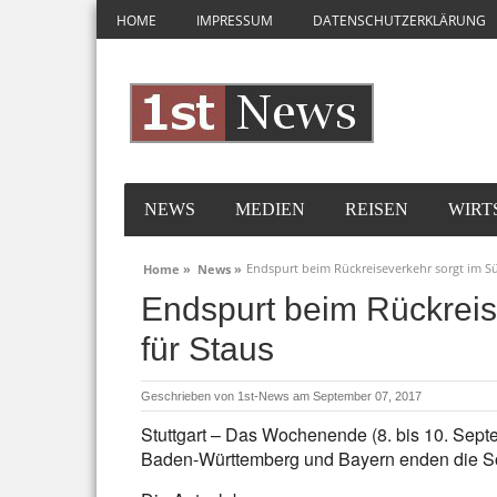
HOME
IMPRESSUM
DATENSCHUTZERKLÄRUNG
NEWS
MEDIEN
REISEN
WIRT
Endspurt beim Rückreiseverkehr sorgt im S
Home »
News »
Endspurt beim Rückreis
für Staus
Geschrieben von
1st-News
am September 07, 2017
Stuttgart – Das Wochenende (8. bis 10. Septe
Baden-Württemberg und Bayern enden die S