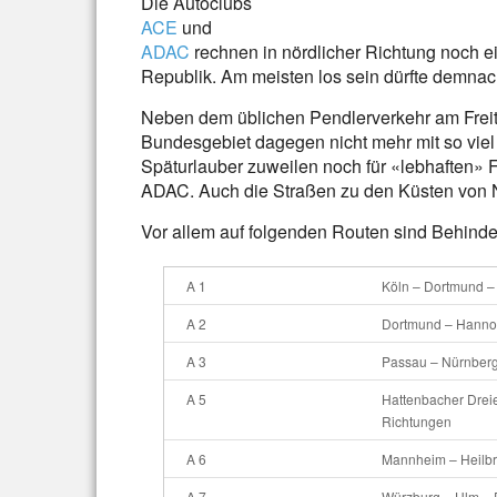
Die Autoclubs
ACE
und
ADAC
rechnen in nördlicher Richtung noch ei
Republik. Am meisten los sein dürfte demn
Neben dem üblichen Pendlerverkehr am Freit
Bundesgebiet dagegen nicht mehr mit so viel
Späturlauber zuweilen noch für «lebhaften» F
ADAC. Auch die Straßen zu den Küsten von N
Vor allem auf folgenden Routen sind Behind
A 1
Köln – Dortmund 
A 2
Dortmund – Hannov
A 3
Passau – Nürnberg 
A 5
Hattenbacher Dreie
Richtungen
A 6
Mannheim – Heilbr
A 7
Würzburg – Ulm – 