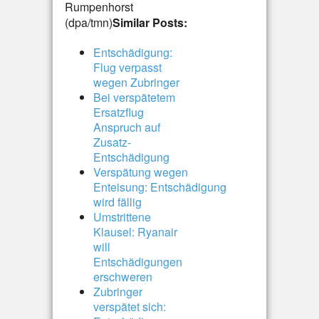
Rumpenhorst
(dpa/tmn)
Similar Posts:
Entschädigung:
Flug verpasst
wegen Zubringer
Bei verspätetem
Ersatzflug
Anspruch auf
Zusatz-
Entschädigung
Verspätung wegen
Enteisung: Entschädigung
wird fällig
Umstrittene
Klausel: Ryanair
will
Entschädigungen
erschweren
Zubringer
verspätet sich: