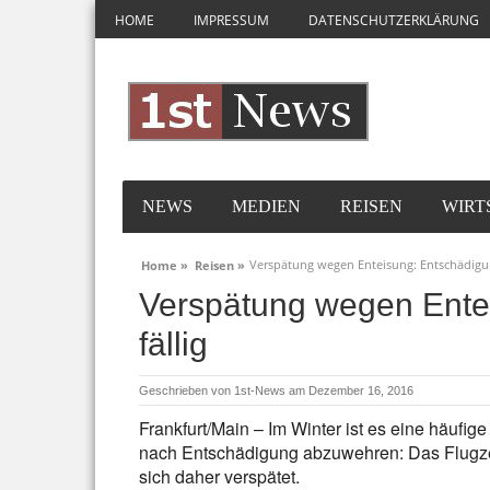
HOME
IMPRESSUM
DATENSCHUTZERKLÄRUNG
NEWS
MEDIEN
REISEN
WIRT
Verspätung wegen Enteisung: Entschädigun
Home »
Reisen »
Verspätung wegen Ente
fällig
Geschrieben von
1st-News
am Dezember 16, 2016
Frankfurt/Main – Im Winter ist es eine häufi
nach Entschädigung abzuwehren: Das Flugze
sich daher verspätet.