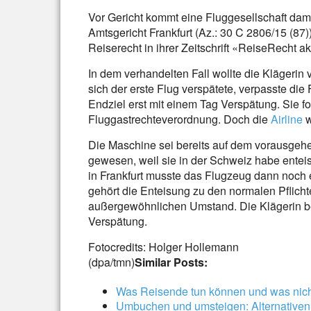
Vor Gericht kommt eine Fluggesellschaft damit
Amtsgericht Frankfurt (Az.: 30 C 2806/15 (87)
Reiserecht in ihrer Zeitschrift «ReiseRecht akt
In dem verhandelten Fall wollte die Klägerin 
sich der erste Flug verspätete, verpasste die
Endziel erst mit einem Tag Verspätung. Sie 
Fluggastrechteverordnung. Doch die
Airline
w
Die Maschine sei bereits auf dem vorausgehe
gewesen, weil sie in der Schweiz habe entei
in Frankfurt musste das Flugzeug dann noch 
gehört die Enteisung zu den normalen Pflicht
außergewöhnlichen Umstand. Die Klägerin be
Verspätung.
Fotocredits: Holger Hollemann
(dpa/tmn)
Similar Posts:
Was Reisende tun können und was nic
Umbuchen und umsteigen: Alternativen