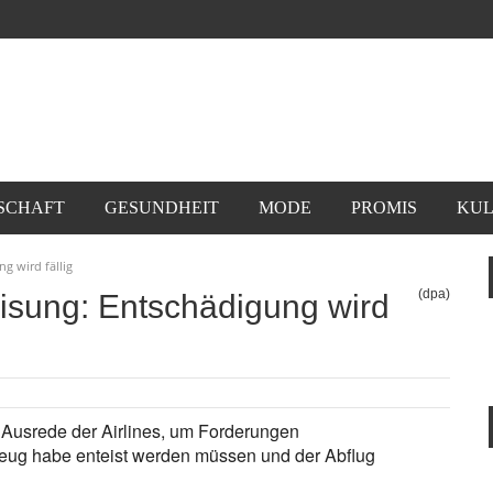
SCHAFT
GESUNDHEIT
MODE
PROMIS
KUL
g wird fällig
(dpa)
isung: Entschädigung wird
ge Ausrede der Airlines, um Forderungen
ug habe enteist werden müssen und der Abflug