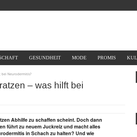
SCHAFT
GESUNDHEIT
MODE
PROMIS
KUL
t bei Neurodermitis?
tzen – was hilft bei
atzen Abhilfe zu schaffen scheint. Doch dann
tzen führt zu neuem Juckreiz und macht alles
rodermitis in Schach zu halten? Und wie