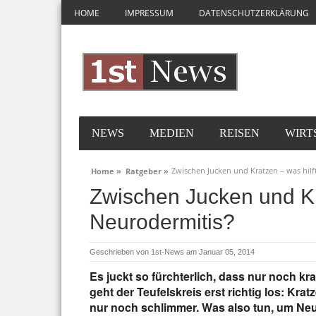
HOME
IMPRESSUM
DATENSCHUTZERKLÄRUNG
NEWS
MEDIEN
REISEN
WIRT
Zwischen Jucken und Kratzen – was hilf
Home »
Ratgeber »
Zwischen Jucken und Kra
Neurodermitis?
Geschrieben von
1st-News
am Januar 05, 2014
Es juckt so fürchterlich, dass nur noch kr
geht der Teufelskreis erst richtig los: Kra
nur noch schlimmer. Was also tun, um Neu