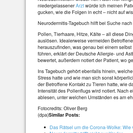
niedergelassener
Arzt
würde ich meinen Patie
gucken, wie die Folgen in echt – nicht auf wi
Neurodermitis-Tagebuch hilft bei Suche nach
Pollen, Tierhaare, Hitze, Kälte – all diese 
auslösen. Idealerweise vermeiden Betroffen
herauszufinden, was genau bei einem selbst 
führen, erklärt der Deutsche Allergie- und A
bewertet, außerdem notiert der Patient, wo ge
Ins Tagebuch gehört ebenfalls hinein, welch
Stress hatte und wie man sich sonst körperlich
der Betroffene Kontakt zu Tieren hatte, wie 
Intensität des Pollenflugs wird notiert. Nach 
ablesen, unter welchen Umständen es am e
Fotocredits: Oliver Berg
(dpa)
Similar Posts:
Das Rätsel um die Corona-Wolke: Wie ve