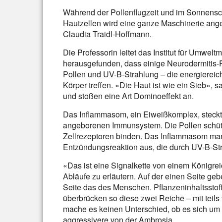
Während der Pollenflugzeit und im Sonnensc
Hautzellen wird eine ganze Maschinerie ang
Claudia Traidl-Hoffmann.
Die Professorin leitet das Institut für Umwe
herausgefunden, dass einige Neurodermitis-
Pollen und UV-B-Strahlung – die energierei
Körper treffen. «Die Haut ist wie ein Sieb», 
und stoßen eine Art Dominoeffekt an.
Das Inflammasom, ein Eiweißkomplex, steckt
angeborenen Immunsystem. Die Pollen schüt
Zellrezeptoren binden. Das Inflammasom man
Entzündungsreaktion aus, die durch UV-B-Stra
«Das ist eine Signalkette von einem Königre
Abläufe zu erläutern. Auf der einen Seite ge
Seite das des Menschen. Pflanzeninhaltssto
überbrücken so diese zwei Reiche – mit teil
mache es keinen Unterschied, ob es sich um
aggressivere von der Ambrosia.