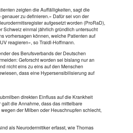
enten zeigten die Auffälligkeiten, sagt die
e genauer zu definieren.» Dafür sei von der
 Neurodermitisregister aufgesetzt worden (ProRaD),
r Schweiz einmal jährlich gründlich untersucht
ns vorhersagen können, welche Patienten auf
UV reagieren», so Traidl-Hoffmann.
ender des Berufsverbands der Deutschen
rmeiden: Geforscht worden sei bislang nur an
und nicht eins zu eins auf den Menschen
ewiesen, dass eine Hypersensibilisierung auf
milben direkten Einfluss auf die Krankheit
 galt die Annahme, dass das mittelbare
l wegen der Milben oder Heuschnupfen schlecht,
sind als Neurodermitiker erfasst, wie Thomas