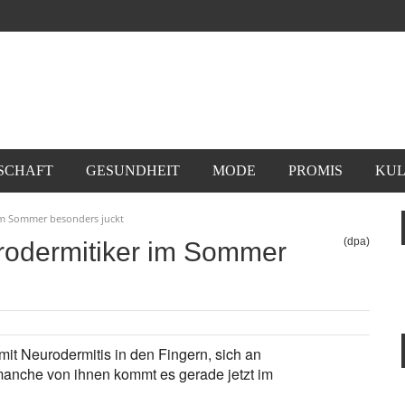
SCHAFT
GESUNDHEIT
MODE
PROMIS
KUL
m Sommer besonders juckt
(dpa)
odermitiker im Sommer
t Neurodermitis in den Fingern, sich an
anche von ihnen kommt es gerade jetzt im