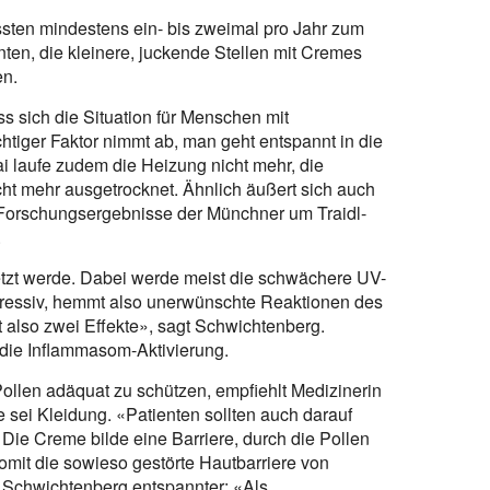
sten mindestens ein- bis zweimal pro Jahr zum
en, die kleinere, juckende Stellen mit Cremes
en.
ss sich die Situation für Menschen mit
chtiger Faktor nimmt ab, man geht entspannt in die
i laufe zudem die Heizung nicht mehr, die
nicht mehr ausgetrocknet. Ähnlich äußert sich auch
Forschungsergebnisse der Münchner um Traidl-
.
etzt werde. Dabei werde meist die schwächere UV-
ressiv, hemmt also unerwünschte Reaktionen des
also zwei Effekte», sagt Schwichtenberg.
die Inflammasom-Aktivierung.
llen adäquat zu schützen, empfiehlt Medizinerin
e sei Kleidung. «Patienten sollten auch darauf
 Die Creme bilde eine Barriere, durch die Pollen
somit die sowieso gestörte Hautbarriere von
t Schwichtenberg entspannter: «Als