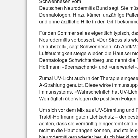
Schwennesen vom
Deutschen Neurodermitis Bund sagt. Sie müs
Dermatologen. Hinzu kämen unzählige Patient
und ohne ärztliche Hilfe in den Griff bekomm
Für den Sommer sei es eigentlich typisch, da
Neurodermitis verbessert. «Der Stress als wi
Urlaubszeit», sagt Schwennesen. Ab April/Ma
Luftfeuchtigkeit steige wieder, die Haut sei 
Dermatologe Schwichtenberg und nennt die 
Hoffmann «überraschend» und «unerwartet»
Zumal UV-Licht auch in der Therapie einges
A-Strahlung genutzt. Diese wirke immunsupp
Immunsystems. «Wahrscheinlich hat UV-Licht 
Womöglich überwiegen die positiven Folgen 
Um sich vor dem Mix aus UV-Strahlung und Po
Traidl-Hoffmann guten Lichtschutz – der best
achten, dass sie vernünftig eingecremt sind.»
nicht in die Haut dringen können, und stelle 
Neurodermitikern wieder her. Auch hier kling