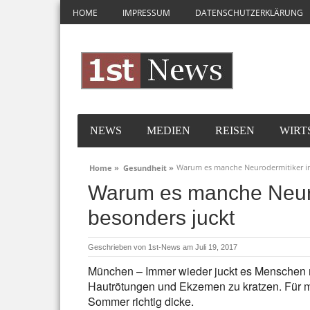
HOME
IMPRESSUM
DATENSCHUTZERKLÄRUNG
NEWS
MEDIEN
REISEN
WIRT
Warum es manche Neurodermitiker i
Home »
Gesundheit »
Warum es manche Neur
besonders juckt
Geschrieben von
1st-News
am Juli 19, 2017
München – Immer wieder juckt es Menschen mi
Hautrötungen und Ekzemen zu kratzen. Für m
Sommer richtig dicke.