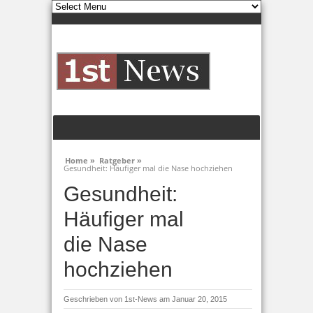
Home »
Ratgeber »
Gesundheit: Häufiger mal die Nase hochziehen
Gesundheit:
Häufiger mal
die Nase
hochziehen
Geschrieben von
1st-News
am Januar 20, 2015