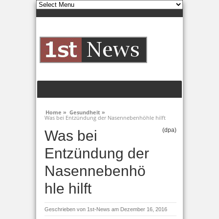
Home »
Gesundheit »
Was bei Entzündung der Nasennebenhöhle hilft
(dpa)
Was bei
Entzündung der
Nasennebenhö
hle hilft
Geschrieben von
1st-News
am Dezember 16, 2016