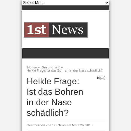
Home »
Gesundheit »
Heikle Frage: Ist das Bohren in der Nase schädlich?
(dpa)
Heikle Frage:
Ist das Bohren
in der Nase
schädlich?
Geschrieben von
1st-News
am März 26, 2018