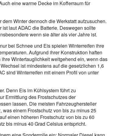
. Auch eine warme Decke im Kofferraum für
vor dem Winter dennoch die Werkstatt aufzusuchen.
st laut ADAC die Batterie. Deswegen sollte
insbesondere wenn sie älter als vier Jahre ist.
nur bei Schnee und Eis spielen Winterreifen ihre
Temperaturen. Aufgrund ihrer Konstruktion haften
ihre Wintertauglichkeit weitgehend ein, wenn das
im Wechsel ist mindestens auf die gesetzlichen 1,6
AC sind Winterreifen mit einem Profil von unter
r. Denn Eis im Kühlsystem führt zu
r Ermittlung des Frostschutzes der
essen lassen. Die meisten Fahrzeughersteller
, was einem Frostschutz von bis zu minus 25
 auf einen höheren Frostschutz von bis zu 60
z bis minus 40 Grad Celsius entspricht.
nern eine Sonderrolle ein: Normaler Diesel kann