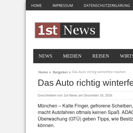
HOME
IMPRESSUM
DATENSCHUTZERKLÄRUNG
NEWS
MEDIEN
REISEN
WIRT
Das Auto richtig winterfest machen
Home »
Ratgeber »
Das Auto richtig winter
Geschrieben von
1st-News
am Dezember 16, 2016
München – Kalte Finger, gefrorene Scheiben, 
macht Autofahren oftmals keinen Spaß. ADAC
Überwachung (GTÜ) geben Tipps, wie Besitzer 
können.