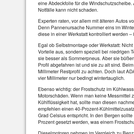
eine Abdeckfolie für die Windschutzscheibe
Notfälle kann nicht schaden.
Experten raten, vor allem mit älteren Autos 
Denn Pannenursache Nummer eins im Winter i
diese in einer Werkstatt kontrolliert werden – 
Egal ob Selbstmontage oder Werkstatt: Nicht 
Vorteile aus, sondern speziell bei niedrigen 
sie besser als Sommerpneus. Aber sie büßen 
Profil abgefahren ist und sie zu alt sind. Be
Millimeter Restprofil zu achten. Doch laut AD
vier Millimeter nur bedingt wintertauglich.
Ebenso wichtig: der Frostschutz im Kühlwasse
Motorschäden. Wenn man keine Messmittel zu
Kühlflüssigkeit hat, sollte man diesen nachm
empfehlen einen 40-Prozent-Kühlmittelzusatz
Grad Celsius entspricht. In den Bergen sollte
Prozent gesetzt werden, was einem Frostschut
Dieselmotoren nehmen im Vergleich zu Benzi