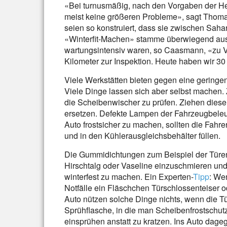
«Bei turnusmäßig, nach den Vorgaben der Her
meist keine größeren Probleme», sagt Tho
seien so konstruiert, dass sie zwischen Sah
«Winterfit-Machen» stamme überwiegend aus 
wartungsintensiv waren, so Caasmann, «zu V
Kilometer zur Inspektion. Heute haben wir 30
Viele Werkstätten bieten gegen eine gering
Viele Dinge lassen sich aber selbst machen.
die Scheibenwischer zu prüfen. Ziehen diese S
ersetzen. Defekte Lampen der Fahrzeugbele
Auto frostsicher zu machen, sollten die Fahr
und in den Kühlerausgleichsbehälter füllen.
Die Gummidichtungen zum Beispiel der Türen
Hirschtalg oder Vaseline einzuschmieren und
winterfest zu machen. Ein Experten-
Tipp
: Wen
Notfälle ein Fläschchen Türschlossenteiser o
Auto nützen solche Dinge nichts, wenn die Tü
Sprühflasche, in die man Scheibenfrostschutz
einsprühen anstatt zu kratzen. Ins Auto da