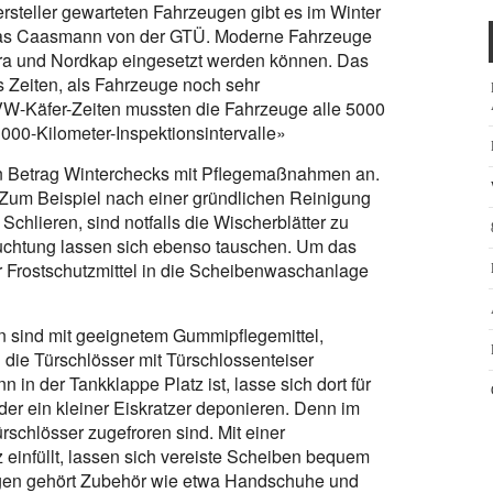
steller gewarteten Fahrzeugen gibt es im Winter
mas Caasmann von der GTÜ. Moderne Fahrzeuge
ara und Nordkap eingesetzt werden können. Das
Zeiten, als Fahrzeuge noch sehr
W-Käfer-Zeiten mussten die Fahrzeuge alle 5000
 000-Kilometer-Inspektionsintervalle»
en Betrag Winterchecks mit Pflegemaßnahmen an.
 Zum Beispiel nach einer gründlichen Reinigung
chlieren, sind notfalls die Wischerblätter zu
uchtung lassen sich ebenso tauschen. Um das
er Frostschutzmittel in die Scheibenwaschanlage
 sind mit geeignetem Gummipflegemittel,
 die Türschlösser mit Türschlossenteiser
n in der Tankklappe Platz ist, lasse sich dort für
der ein kleiner Eiskratzer deponieren. Denn im
rschlösser zugefroren sind. Mit einer
 einfüllt, lassen sich vereiste Scheiben bequem
gegen gehört Zubehör wie etwa Handschuhe und